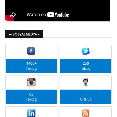
➡️ SOSYAL MEDYA »
1400+
250
Takipçi
Takipçi
65
↓
Takipçi
GitHub