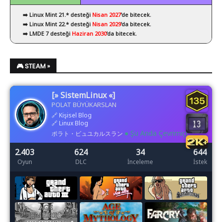
➡️ Linux Mint 21.* desteği
Nisan 2027
’de bitecek.
➡️ Linux Mint 22.* desteği
Nisan 2029
’da bitecek.
➡️ LMDE 7 desteği
Haziran 2030
’da bitecek.
🎮 STEAM »
[» SistemLinux «]
POLAT BÜYÜKARSLAN
🔗
Kişisel Blog
🔗
Linux Blog
● Şu Anda Çevrimiçi
ポラト・ビュユカルスラン
2.403
624
34
644
Oyun
DLC
İnceleme
İstek