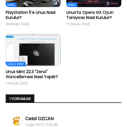
NASIL
NASIL
PlayStation 5’e Linux Nasıl
Linux’ta Opera GX Oyun
Kurulur?
Tarayıcısı Nasıl Kurulur?
04 Mayıs 2026
15 Nisan 2026
LINUX MINT
Linux Mint 22.3 "Zena"
Güncellemesi Nasıl Yapılır?
14 Ocak 2026
1 YORUMLAR
Celal OZCAN
2 Ağu 2012 17:32:00