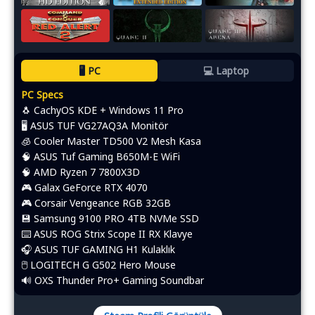
🖥️ PC
💻 Laptop
PC Specs
🐧 CachyOS KDE + Windows 11 Pro
🖥️ ASUS TUF VG27AQ3A Monitör
🧊 Cooler Master TD500 V2 Mesh Kasa
🧠 ASUS Tuf Gaming B650M-E WiFi
🧠 AMD Ryzen 7 7800X3D
🎮 Galax GeForce RTX 4070
🎮 Corsair Vengeance RGB 32GB
💾 Samsung 9100 PRO 4TB NVMe SSD
⌨️​ ASUS ROG Strix Scope II RX Klavye
🎧 ASUS TUF GAMING H1 Kulaklık
🖱️​ LOGITECH G G502 Hero Mouse
🔊 OXS Thunder Pro+ Gaming Soundbar