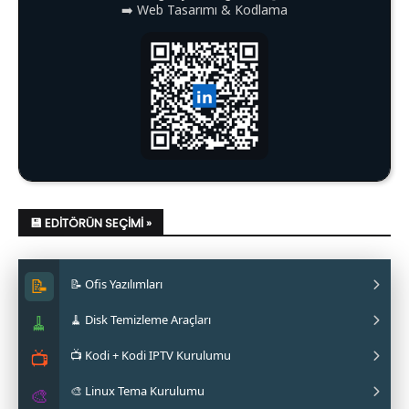
➡️ Web Tasarımı & Kodlama
💾 EDITÖRÜN SEÇIMI »
📝
📝 Ofis Yazılımları
🧹
🧹 Disk Temizleme Araçları
✔ LibreOffice Nasıl Kurulur?
📺
📺 Kodi + Kodi IPTV Kurulumu
✔ WPS Office Nasıl Kurulur?
✔ Stacer Nedir? Nasıl Kurulur?
🎨 Linux Tema Kurulumu
✔ Softmaker FreeOffice Nasıl Kurulur?
✔ Ubuntu Cleaner Nasıl Kurulur?
✔ Kodi IPTV Nasıl Kurulur?
🎨