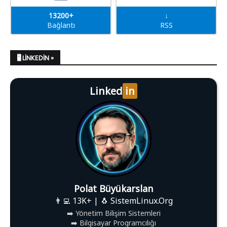
13200+
↓
Bağlantı
RSS
🖥️ LINKEDIN »
Linked
in
Polat Büyükarslan
👨‍💻 13K+ | 🐧 SistemLinux.Org
➡️ Yönetim Bilişim Sistemleri
➡️ Bilgisayar Programcılığı