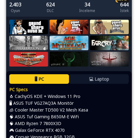
2.403
624
34
644
Oyun
DLC
İnceleme
İstek
🖥️ PC
💻 Laptop
PC Specs
🐧 CachyOS KDE + Windows 11 Pro
🖥️ ASUS TUF VG27AQ3A Monitör
🧊 Cooler Master TD500 V2 Mesh Kasa
🧠 ASUS Tuf Gaming B650M-E WiFi
🧠 AMD Ryzen 7 7800X3D
🎮 Galax GeForce RTX 4070
🎮 Corsair Vengeance RGB 32GB