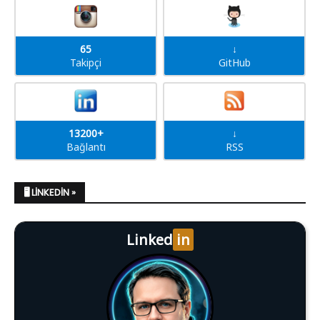
65
↓
Takipçi
GitHub
13200+
↓
Bağlantı
RSS
🖥️ LINKEDIN »
Linked
in