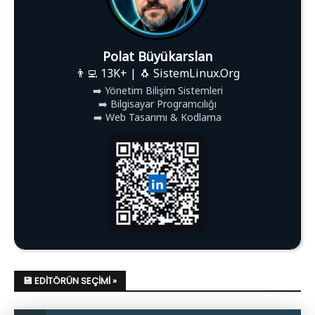
Polat Büyükarslan
👨‍💻 13K+ | 🐧 SistemLinux.Org
➡️ Yönetim Bilişim Sistemleri
➡️ Bilgisayar Programcılığı
➡️ Web Tasarımı & Kodlama
💾 EDITÖRÜN SEÇIMI »