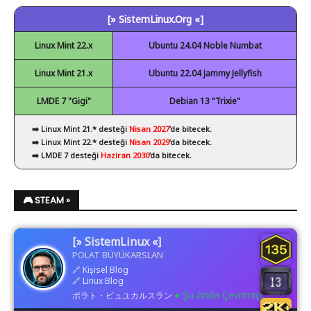
[» SistemLinux.Org «]
✔ Visual Studio Code
Linux Mint 22.x
Ubuntu 24.04 Noble Numbat
Linux Mint 21.x
Ubuntu 22.04 Jammy Jellyfish
LMDE 7 "Gigi"
Debian 13 "Trixie"
➡️ Linux Mint 21.* desteği
Nisan 2027
’de bitecek.
➡️ Linux Mint 22.* desteği
Nisan 2029
’da bitecek.
➡️ LMDE 7 desteği
Haziran 2030
’da bitecek.
🎮 STEAM »
[» SistemLinux «]
POLAT BÜYÜKARSLAN
🔗
Kişisel Blog
🔗
Linux Blog
● Şu Anda Çevrimiçi
ポラト・ビュユカルスラン