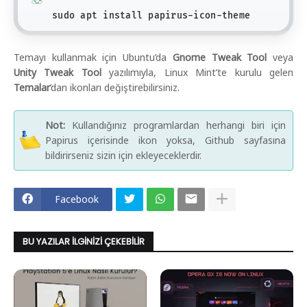
sudo apt install papirus-icon-theme
Temayı kullanmak için Ubuntu’da
Gnome Tweak Tool
veya
Unity Tweak Tool
yazılımıyla, Linux Mint’te kurulu gelen
Temalar
’dan ikonları değiştirebilirsiniz.
Not:
Kullandığınız programlardan herhangi biri için
Papirus içerisinde ikon yoksa, Github sayfasına
bildirirseniz sizin için ekleyeceklerdir.
Facebook
BU YAZILAR İLGINIZI ÇEKEBILIR