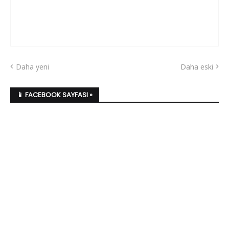
Daha yeni
Daha eski
📱 FACEBOOK SAYFASI »