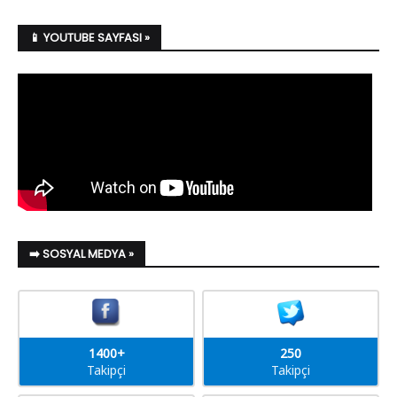
📱 YOUTUBE SAYFASI »
➡️ SOSYAL MEDYA »
1400+
250
Takipçi
Takipçi