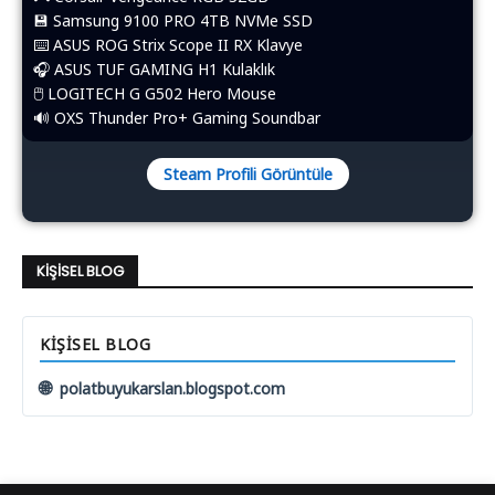
💾 Samsung 9100 PRO 4TB NVMe SSD
⌨️​ ASUS ROG Strix Scope II RX Klavye
🎧 ASUS TUF GAMING H1 Kulaklık
🖱️​ LOGITECH G G502 Hero Mouse
🔊 OXS Thunder Pro+ Gaming Soundbar
Steam Profili Görüntüle
KIŞISEL BLOG
KIŞISEL BLOG
🌐
polatbuyukarslan.blogspot.com