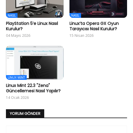
NASIL
NASIL
PlayStation 5’e Linux Nasıl
Linux’ta Opera GX Oyun
Kurulur?
Tarayıcısı Nasıl Kurulur?
04 Mayıs 2026
15 Nisan 2026
LINUX MINT
Linux Mint 22.3 "Zena"
Güncellemesi Nasıl Yapılır?
14 Ocak 2026
YORUM GÖNDER