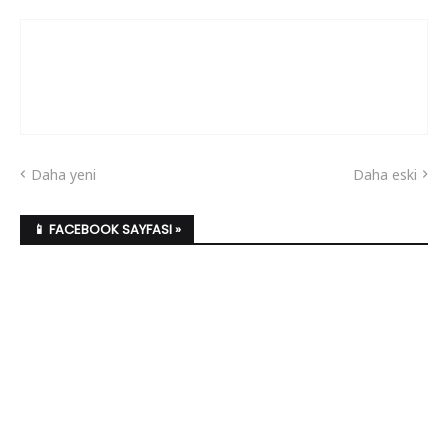
Daha yeni
Daha eski
📱 FACEBOOK SAYFASI »