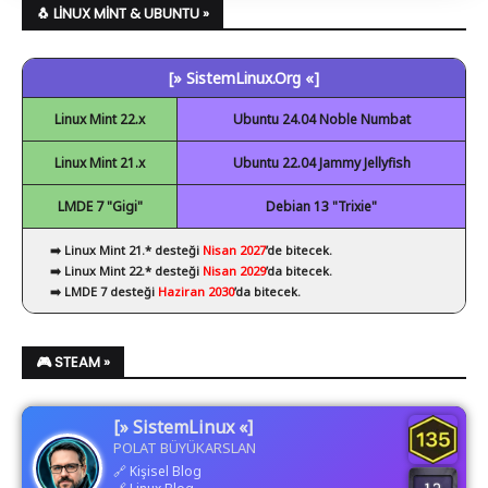
✔ NetBeans
🐧 LINUX MINT & UBUNTU »
✔ Spyder
[» SistemLinux.Org «]
✔ Visual Studio Code
Linux Mint 22.x
Ubuntu 24.04 Noble Numbat
Linux Mint 21.x
Ubuntu 22.04 Jammy Jellyfish
LMDE 7 "Gigi"
Debian 13 "Trixie"
➡️ Linux Mint 21.* desteği
Nisan 2027
’de bitecek.
➡️ Linux Mint 22.* desteği
Nisan 2029
’da bitecek.
➡️ LMDE 7 desteği
Haziran 2030
’da bitecek.
🎮 STEAM »
[» SistemLinux «]
POLAT BÜYÜKARSLAN
🔗
Kişisel Blog