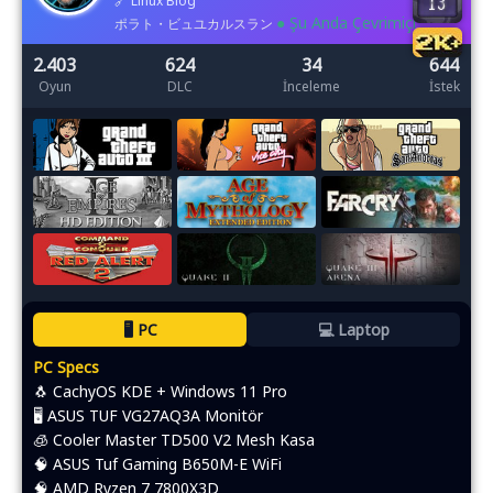
🔗
Linux Blog
● Şu Anda Çevrimiçi
ポラト・ビュユカルスラン
2.403
624
34
644
Oyun
DLC
İnceleme
İstek
🖥️ PC
💻 Laptop
PC Specs
🐧 CachyOS KDE + Windows 11 Pro
🖥️ ASUS TUF VG27AQ3A Monitör
🧊 Cooler Master TD500 V2 Mesh Kasa
🧠 ASUS Tuf Gaming B650M-E WiFi
🧠 AMD Ryzen 7 7800X3D