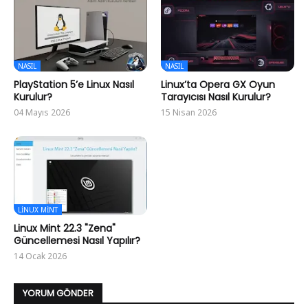
NASIL
NASIL
PlayStation 5’e Linux Nasıl
Linux’ta Opera GX Oyun
Kurulur?
Tarayıcısı Nasıl Kurulur?
04 Mayıs 2026
15 Nisan 2026
LINUX MINT
Linux Mint 22.3 "Zena"
Güncellemesi Nasıl Yapılır?
14 Ocak 2026
YORUM GÖNDER