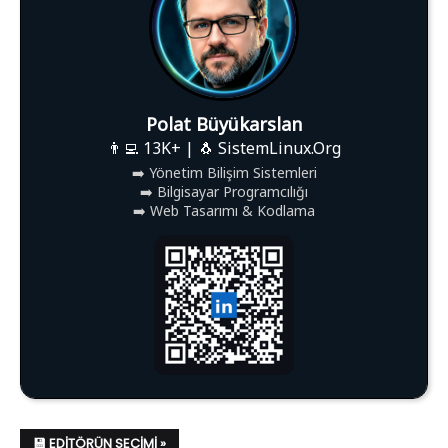
Polat Büyükarslan
👨‍💻 13K+ | 🐧 SistemLinux.Org
➡️ Yönetim Bilişim Sistemleri
➡️ Bilgisayar Programcılığı
➡️ Web Tasarımı & Kodlama
💾 EDITÖRÜN SEÇIMI »