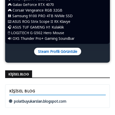
🎮 Galax GeForce RTX 4070
🎮 Corsair Vengeance RGB 32GB
💾 Samsung 9100 PRO 4TB NVMe SSD
⌨️​ ASUS ROG Strix Scope II RX Klavye
🎧 ASUS TUF GAMING H1 Kulaklık
🖱️​ LOGITECH G G502 Hero Mouse
🔊 OXS Thunder Pro+ Gaming Soundbar
Steam Profili Görüntüle
KIŞISEL BLOG
KIŞISEL BLOG
🌐
polatbuyukarslan.blogspot.com