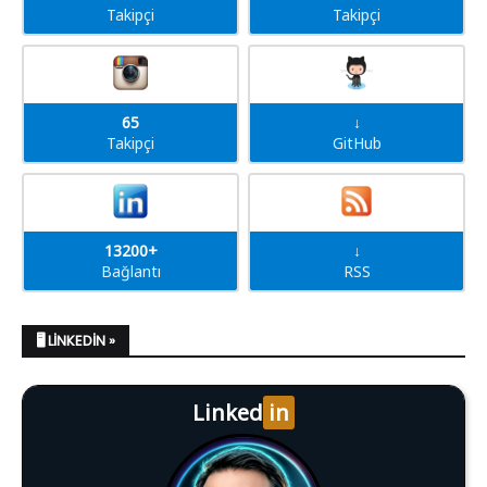
Takipçi
Takipçi
65
↓
Takipçi
GitHub
13200+
↓
Bağlantı
RSS
🖥️ LINKEDIN »
Linked
in