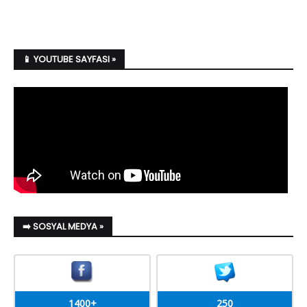
📱 YOUTUBE SAYFASI »
➡️ SOSYAL MEDYA »
1400+
250