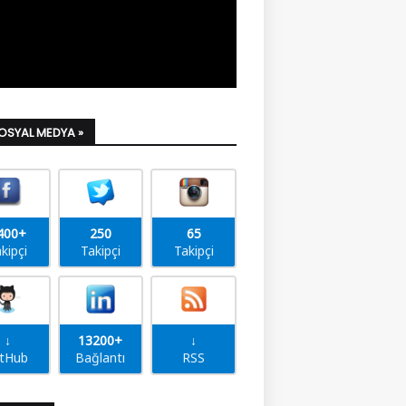
SOSYAL MEDYA »
400+
250
65
kipçi
Takipçi
Takipçi
↓
13200+
↓
itHub
Bağlantı
RSS