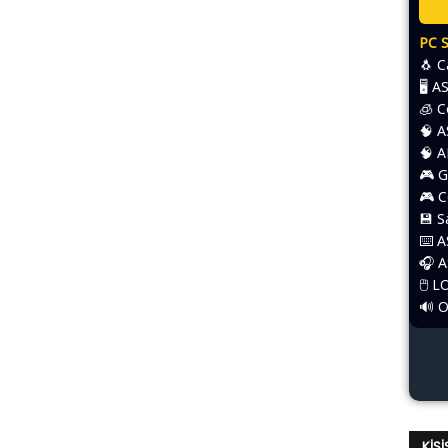
PC 
🐧 
🖥️ 
🧊 
🧠 
🧠 
🎮 G
🎮 
💾 
⌨️​ 
🎧 
🖱️​
🔊 
KIŞ