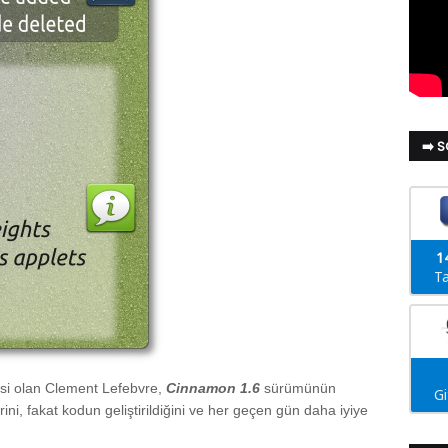
➡️ 
1
Ta
cisi olan Clement Lefebvre,
Cinnamon 1.6
sürümünün
G
i, fakat kodun geliştirildiğini ve her geçen gün daha iyiye