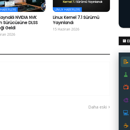
 HABERLERI
LINUX HABERLERI
Kaynaklı NVIDIA NVK
Linux Kernel 7.1 Sürümü
n Sürücüsüne DLSS
Yayınlandı
ği Geldi
15 Haziran 2026
iran 2026
💾 
📝
🧹
📺
🎨
Daha eski
💻
☕