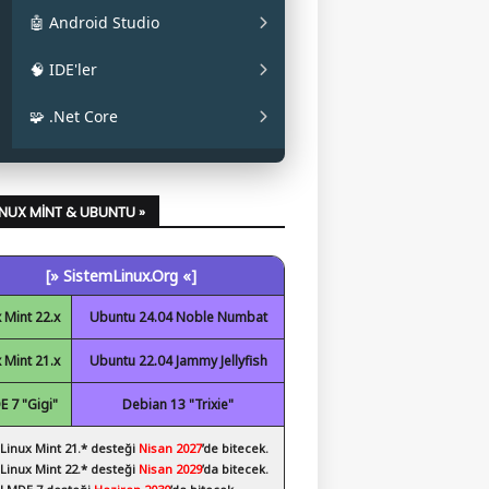
✔ La Capitaine
✔ Mainline
✔ Oracle JAVA
🤖 Android Studio
✔ Papirus
✔ OpenJDK
✔ Android Studio
🧠 IDE'ler
✔ Obsidian
✔ Eclipse
🧩 .Net Core
✔ Code::Blocks
✔ .Net Core Kurulumu
✔ NetBeans
LINUX MINT & UBUNTU »
✔ Spyder
[» SistemLinux.Org «]
✔ Visual Studio Code
 Mint 22.x
Ubuntu 24.04 Noble Numbat
 Mint 21.x
Ubuntu 22.04 Jammy Jellyfish
 7 "Gigi"
Debian 13 "Trixie"
 Linux Mint 21.* desteği
Nisan 2027
’de bitecek.
 Linux Mint 22.* desteği
Nisan 2029
’da bitecek.