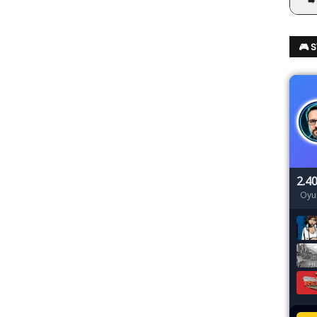
➡️
🎮 
2.4
Oyu