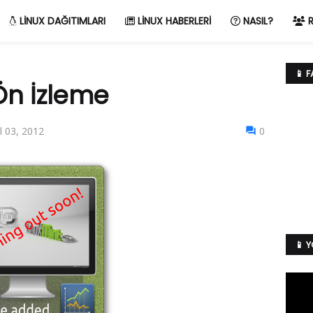
LINUX DAĞITIMLARI
LINUX HABERLERI
NASIL?
R
📱 
Ön İzleme
l 03, 2012
0
📱 