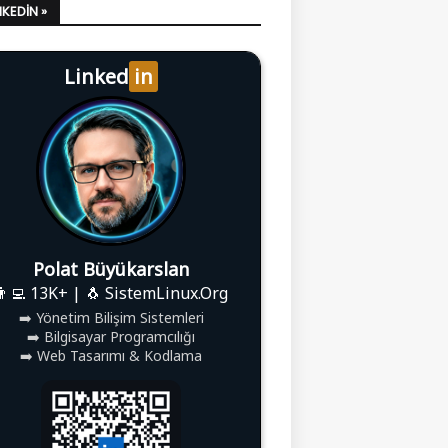
LINKEDIN »
Linked
in
Polat Büyükarslan
👨‍💻 13K+ | 🐧 SistemLinux.Org
➡️ Yönetim Bilişim Sistemleri
➡️ Bilgisayar Programcılığı
➡️ Web Tasarımı & Kodlama