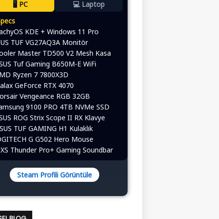
🖥️ PC
💻 Laptop
Specs
CachyOS KDE + Windows 11 Pro
ASUS TUF VG27AQ3A Monitör
Cooler Master TD500 V2 Mesh Kasa
ASUS Tuf Gaming B650M-E WiFi
AMD Ryzen 7 7800X3D
alax GeForce RTX 4070
Corsair Vengeance RGB 32GB
Samsung 9100 PRO 4TB NVMe SSD
ASUS ROG Strix Scope II RX Klavye
ASUS TUF GAMING H1 Kulaklık
 LOGITECH G G502 Hero Mouse
OXS Thunder Pro+ Gaming Soundbar
Steam Profili Görüntüle
ISEL BLOG