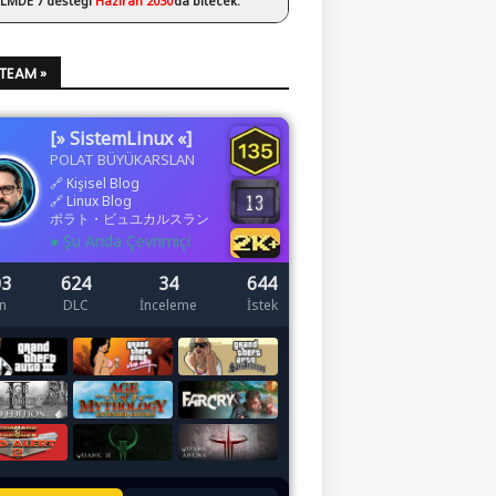
 LMDE 7 desteği
Haziran 2030
’da bitecek.
STEAM »
[» SistemLinux «]
POLAT BÜYÜKARSLAN
🔗
Kişisel Blog
🔗
Linux Blog
ポラト・ビュユカルスラン
● Şu Anda Çevrimiçi
03
624
34
644
n
DLC
İnceleme
İstek