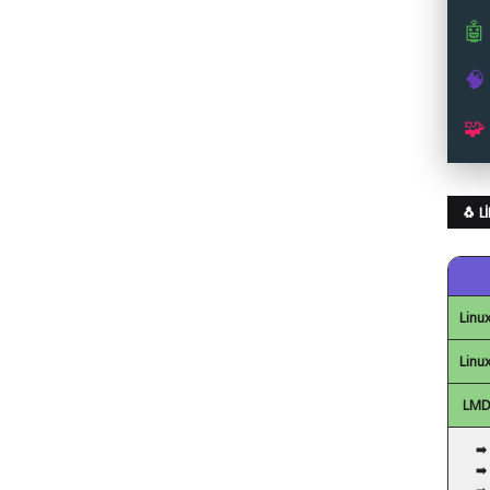
🤖
🧠
🧩
🐧 
Linux
Linux
LMDE
➡️
➡️