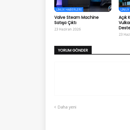
LINUX HABERLERI
LINUX
Valve Steam Machine
Açık 
Satışa Çıktı
Vulka
Deste
23 Haziran 2026
23 Haz
YORUM GÖNDER
Daha yeni