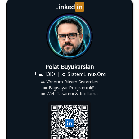
Linked
in
Polat Büyükarslan
👨‍💻 13K+ | 🐧 SistemLinux.Org
➡️ Yönetim Bilişim Sistemleri
➡️ Bilgisayar Programcılığı
➡️ Web Tasarımı & Kodlama