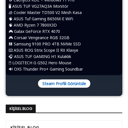
🖥️ ASUS TUF VG27AQ3A Monitör
🧊 Cooler Master TD500 V2 Mesh Kasa
🧠 ASUS Tuf Gaming B650M-E WiFi
🧠 AMD Ryzen 7 7800X3D
🎮 Galax GeForce RTX 4070
🎮 Corsair Vengeance RGB 32GB
💾 Samsung 9100 PRO 4TB NVMe SSD
⌨️​ ASUS ROG Strix Scope II RX Klavye
🎧 ASUS TUF GAMING H1 Kulaklık
🖱️​ LOGITECH G G502 Hero Mouse
🔊 OXS Thunder Pro+ Gaming Soundbar
Steam Profili Görüntüle
KIŞISEL BLOG
KIŞISEL BLOG