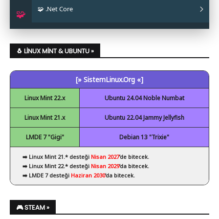
🧩 .Net Core
✔ Obsidian
✔ Eclipse
🧩
✔ Code::Blocks
✔ .Net Core Kurulumu
✔ NetBeans
🐧 LINUX MINT & UBUNTU »
✔ Spyder
[» SistemLinux.Org «]
✔ Visual Studio Code
Linux Mint 22.x
Ubuntu 24.04 Noble Numbat
Linux Mint 21.x
Ubuntu 22.04 Jammy Jellyfish
LMDE 7 "Gigi"
Debian 13 "Trixie"
➡️ Linux Mint 21.* desteği
Nisan 2027
’de bitecek.
➡️ Linux Mint 22.* desteği
Nisan 2029
’da bitecek.
➡️ LMDE 7 desteği
Haziran 2030
’da bitecek.
🎮 STEAM »