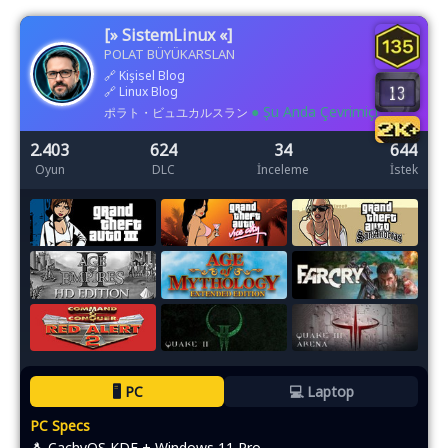
[» SistemLinux «]
POLAT BÜYÜKARSLAN
🔗
Kişisel Blog
🔗
Linux Blog
● Şu Anda Çevrimiçi
ポラト・ビュユカルスラン
2.403
624
34
644
Oyun
DLC
İnceleme
İstek
🖥️ PC
💻 Laptop
PC Specs
🐧 CachyOS KDE + Windows 11 Pro