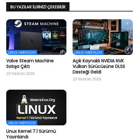
BU YAZILAR İLGINIZI ÇEKEBILIR
LINUX HABERLERI
LINUX HABERLERI
Valve Steam Machine
Açık Kaynaklı NVIDIA NVK
Satışa Çıktı
Vulkan Sürücüsüne DLSS
Desteği Geldi
23 Haziran 2026
23 Haziran 2026
LINUX HABERLERI
Linux Kernel 7.1 Sürümü
Yayınlandı