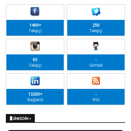
1400+
250
Takipçi
Takipçi
65
↓
Takipçi
GitHub
13200+
↓
Bağlantı
RSS
🖥️ LINKEDIN »