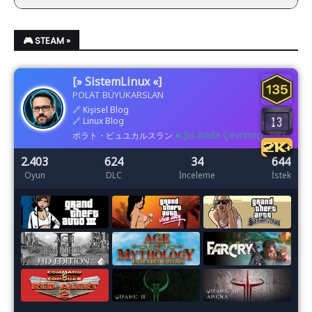
🎮 STEAM »
[» SistemLinux «]
POLAT BÜYÜKARSLAN
🔗
Kişisel Blog
🔗
Linux Blog
● Şu Anda Çevrimiçi
ポラト・ビュユカルスラン
2.403
624
34
644
Oyun
DLC
İnceleme
İstek