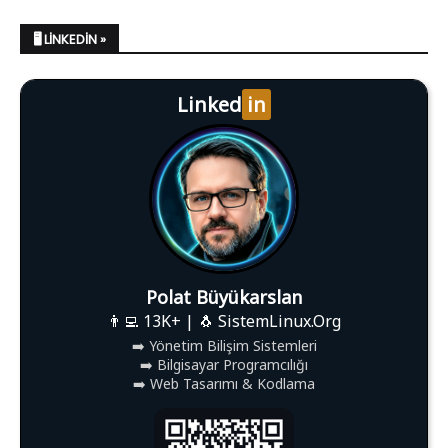
🖥️ LINKEDIN »
Linked
in
Polat Büyükarslan
👨‍💻 13K+ | 🐧 SistemLinux.Org
➡️ Yönetim Bilişim Sistemleri
➡️ Bilgisayar Programcılığı
➡️ Web Tasarımı & Kodlama