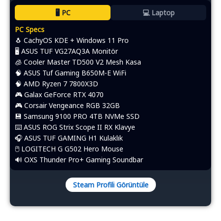
🖥️ PC
💻 Laptop
PC Specs
🐧 CachyOS KDE + Windows 11 Pro
🖥️ ASUS TUF VG27AQ3A Monitör
🧊 Cooler Master TD500 V2 Mesh Kasa
🧠 ASUS Tuf Gaming B650M-E WiFi
🧠 AMD Ryzen 7 7800X3D
🎮 Galax GeForce RTX 4070
🎮 Corsair Vengeance RGB 32GB
💾 Samsung 9100 PRO 4TB NVMe SSD
⌨️​ ASUS ROG Strix Scope II RX Klavye
🎧 ASUS TUF GAMING H1 Kulaklık
🖱️​ LOGITECH G G502 Hero Mouse
🔊 OXS Thunder Pro+ Gaming Soundbar
Steam Profili Görüntüle