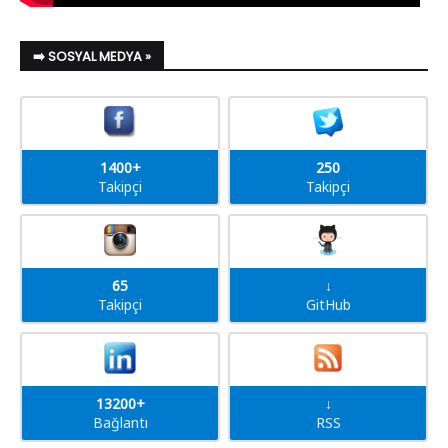
➡️ SOSYAL MEDYA »
1400+
250
Takipçi
Takipçi
65
↓
Takipçi
GitHub
13200+
↓
Bağlantı
RSS