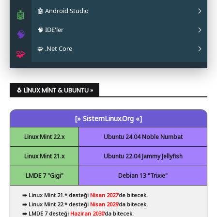
🤖 Android Studio
✔ La Capitaine
✔ Mainline
✔ Oracle JAVA
🤖
🧠 IDE'ler
✔ Papirus
✔ OpenJDK
✔ Android Studio
🧠
🧩 .Net Core
✔ Obsidian
✔ Eclipse
🧩
✔ Code::Blocks
✔ .Net Core Kurulumu
✔ NetBeans
🐧 LINUX MINT & UBUNTU »
✔ Spyder
[» SistemLinux.Org «]
✔ Visual Studio Code
Linux Mint 22.x
Ubuntu 24.04 Noble Numbat
Linux Mint 21.x
Ubuntu 22.04 Jammy Jellyfish
LMDE 7 "Gigi"
Debian 13 "Trixie"
➡️ Linux Mint 21.* desteği
Nisan 2027
’de bitecek.
➡️ Linux Mint 22.* desteği
Nisan 2029
’da bitecek.
➡️ LMDE 7 desteği
Haziran 2030
’da bitecek.