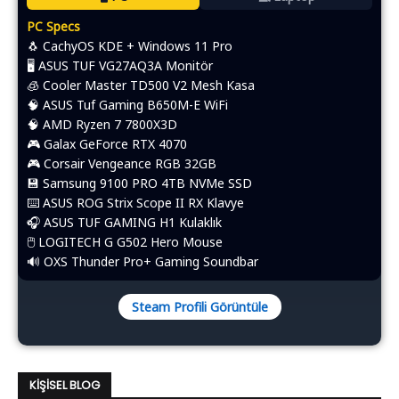
PC Specs
🐧 CachyOS KDE + Windows 11 Pro
🖥️ ASUS TUF VG27AQ3A Monitör
🧊 Cooler Master TD500 V2 Mesh Kasa
🧠 ASUS Tuf Gaming B650M-E WiFi
🧠 AMD Ryzen 7 7800X3D
🎮 Galax GeForce RTX 4070
🎮 Corsair Vengeance RGB 32GB
💾 Samsung 9100 PRO 4TB NVMe SSD
⌨️​ ASUS ROG Strix Scope II RX Klavye
🎧 ASUS TUF GAMING H1 Kulaklık
🖱️​ LOGITECH G G502 Hero Mouse
🔊 OXS Thunder Pro+ Gaming Soundbar
Steam Profili Görüntüle
KIŞISEL BLOG