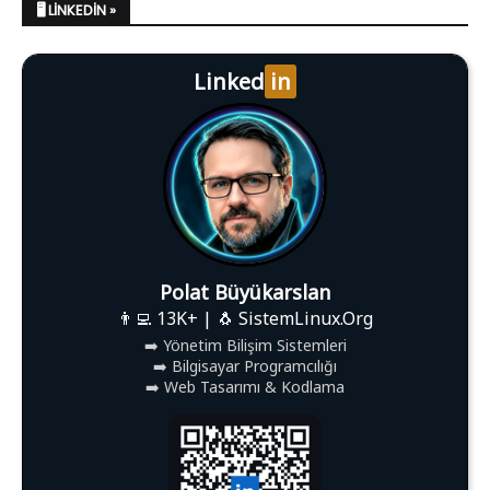
🖥️ LINKEDIN »
Linked
in
Polat Büyükarslan
👨‍💻 13K+ | 🐧 SistemLinux.Org
➡️ Yönetim Bilişim Sistemleri
➡️ Bilgisayar Programcılığı
➡️ Web Tasarımı & Kodlama