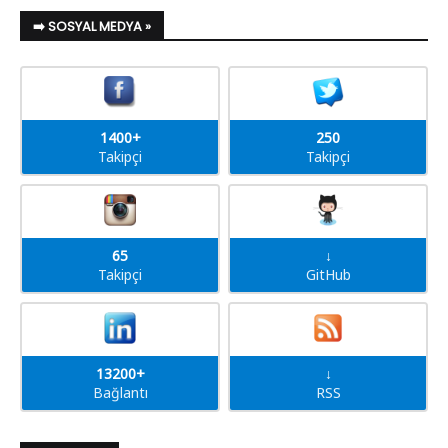
➡️ SOSYAL MEDYA »
1400+
250
Takipçi
Takipçi
65
↓
Takipçi
GitHub
13200+
↓
Bağlantı
RSS