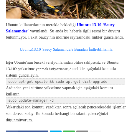
Ubuntu kullanıcılarının merakla beklediği
Ubuntu 13.10 ‘Saucy
Salamander’
yayınlandı. Şu anda bu haberle ilgili resmi bir duyuru
bulunmuyor. Fakat Saucy'nin indirme sayfasındaki linkler güncellendi.
Ubuntu13.10 'Saucy Salamander'ı Buradan İndirebilirsiniz
Eğer Ubuntu'nun önceki versiyonlarından birine sahipseniz ve
Ubuntu
13.10
'a yükseltme yapmak istiyorsanız, ö
ncelikle aşağıdaki komutla
sistemi güncelleyin.
sudo apt-get update && sudo apt-get dist-upgrade
Ardından yeni sürüme yükseltme yapmak için aşağıdaki komutu
kullanın.
sudo update-manager -d  
Yukarıdaki son komutu yazdıktan sonra açılacak pencerelerdeki işlemler
son derece kolay. Bu konuda herhangi bir sıkıntı çekeceğinizi
düşünmüyorum.