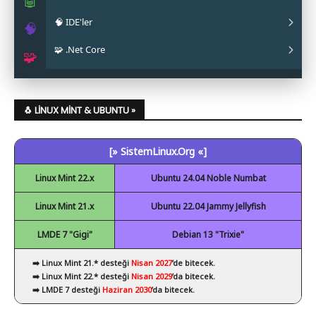
🤖
🧠 IDE'ler
✔ Papirus
✔ OpenJDK
✔ Android Studio
🧠
🧩 .Net Core
✔ Obsidian
✔ Eclipse
🧩
✔ Code::Blocks
✔ .Net Core Kurulumu
✔ NetBeans
🐧 LINUX MINT & UBUNTU »
✔ Spyder
[» SistemLinux.Org «]
✔ Visual Studio Code
Linux Mint 22.x
Ubuntu 24.04 Noble Numbat
Linux Mint 21.x
Ubuntu 22.04 Jammy Jellyfish
LMDE 7 "Gigi"
Debian 13 "Trixie"
➡️ Linux Mint 21.* desteği
Nisan 2027
’de bitecek.
➡️ Linux Mint 22.* desteği
Nisan 2029
’da bitecek.
➡️ LMDE 7 desteği
Haziran 2030
’da bitecek.