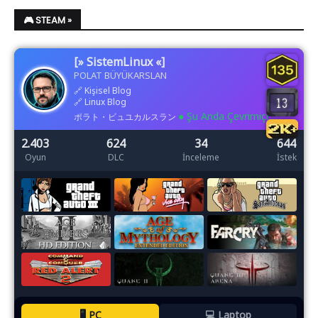
🎮 STEAM »
[» SistemLinux «]
POLAT BÜYÜKARSLAN
🔗
Kişisel Blog
🔗
Linux Blog
● Şu Anda Çevrimiçi
ポラト・ビュユカルスラン
2.403
624
34
644
Oyun
DLC
İnceleme
İstek
🖥️ PC
💻 Laptop