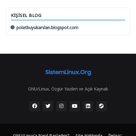
KIŞISEL BLOG
🌐
polatbuyukarslan.blogspot.com
GNU/Linux, Özgür Yazılım ve Açık Kaynak
GNU/Linux'a Nasıl Başladım?
Site Hakkında
İletişim