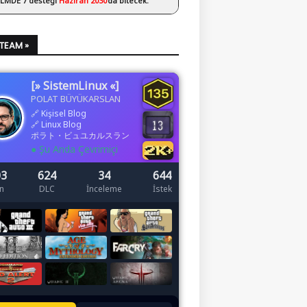
 LMDE 7 desteği
Haziran 2030
’da bitecek.
STEAM »
[» SistemLinux «]
POLAT BÜYÜKARSLAN
🔗
Kişisel Blog
🔗
Linux Blog
ポラト・ビュユカルスラン
● Şu Anda Çevrimiçi
03
624
34
644
n
DLC
İnceleme
İstek