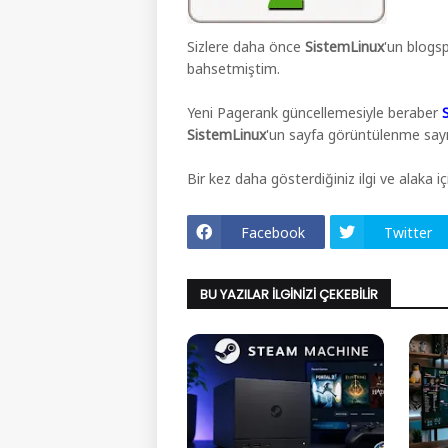
Sizlere daha önce
SistemLinux
'un blog
bahsetmiştim.
Yeni Pagerank güncellemesiyle beraber
SistemLinux
'un sayfa görüntülenme sayıs
Bir kez daha gösterdiğiniz ilgi ve alaka iç
Facebook
Twitter
BU YAZILAR İLGINIZI ÇEKEBILIR