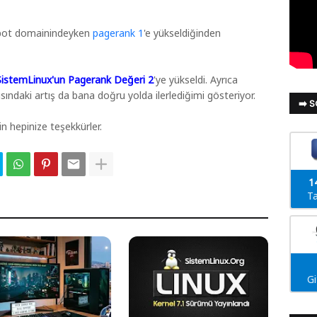
spot domainindeyken
pagerank 1
'e yükseldiğinden
SistemLinux'un Pagerank Değeri 2
'ye yükseldi. Ayrıca
ındaki artış da bana doğru yolda ilerlediğimi gösteriyor.
➡️ 
in hepinize teşekkürler.
1
Ta
G