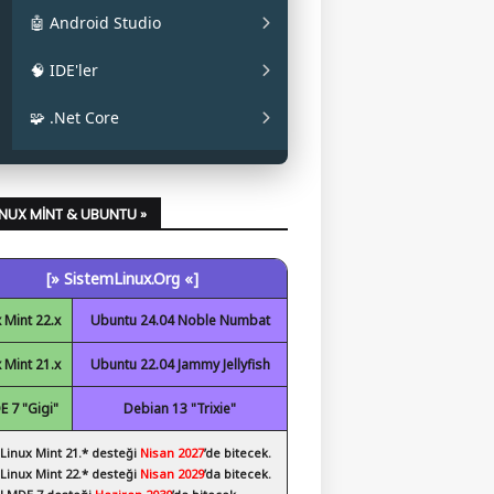
✔ La Capitaine
✔ Mainline
✔ Oracle JAVA
🤖 Android Studio
✔ Papirus
✔ OpenJDK
✔ Android Studio
🧠 IDE'ler
✔ Obsidian
✔ Eclipse
🧩 .Net Core
✔ Code::Blocks
✔ .Net Core Kurulumu
✔ NetBeans
LINUX MINT & UBUNTU »
✔ Spyder
[» SistemLinux.Org «]
✔ Visual Studio Code
 Mint 22.x
Ubuntu 24.04 Noble Numbat
 Mint 21.x
Ubuntu 22.04 Jammy Jellyfish
 7 "Gigi"
Debian 13 "Trixie"
 Linux Mint 21.* desteği
Nisan 2027
’de bitecek.
 Linux Mint 22.* desteği
Nisan 2029
’da bitecek.