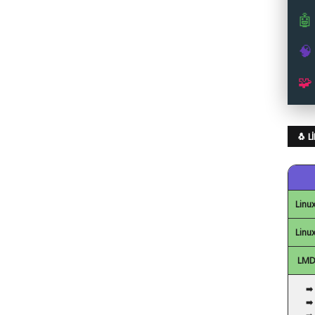
🤖
🧠
🧩
🐧 
Linux
Linux
LMDE
➡️
➡️