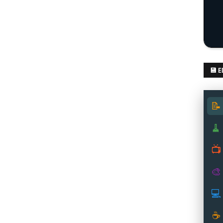
💾 
📝
🧹
📺
🎨
💻
☕