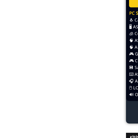
PC 
🐧 
🖥️ 
🧊 
🧠 
🧠 
🎮 G
🎮 
💾 
⌨️​ 
🎧 
🖱️​
🔊 
KIŞ