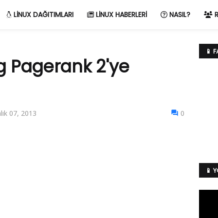
LINUX DAĞITIMLARI
LINUX HABERLERI
NASIL?
R
📱 
g Pagerank 2'ye
lık 07, 2013
0
📱 