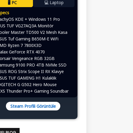
🖥️ PC
💻 Laptop
Specs
CachyOS KDE + Windows 11 Pro
ASUS TUF VG27AQ3A Monitör
Cooler Master TD500 V2 Mesh Kasa
ASUS Tuf Gaming B650M-E WiFi
AMD Ryzen 7 7800X3D
alax GeForce RTX 4070
Corsair Vengeance RGB 32GB
Samsung 9100 PRO 4TB NVMe SSD
ASUS ROG Strix Scope II RX Klavye
ASUS TUF GAMING H1 Kulaklık
 LOGITECH G G502 Hero Mouse
OXS Thunder Pro+ Gaming Soundbar
Steam Profili Görüntüle
ISEL BLOG