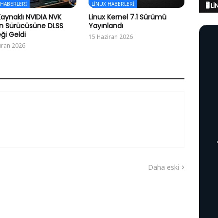
 HABERLERI
LINUX HABERLERI
🖥️ 
Kaynaklı NVIDIA NVK
Linux Kernel 7.1 Sürümü
n Sürücüsüne DLSS
Yayınlandı
ği Geldi
15 Haziran 2026
iran 2026
Daha eski