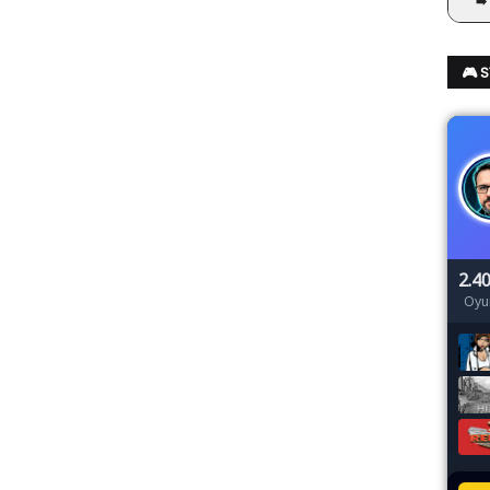
➡️
🎮 
2.4
Oyu