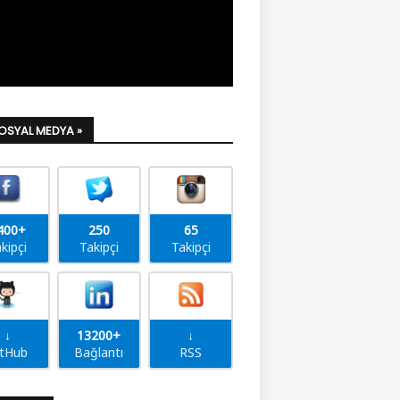
SOSYAL MEDYA »
400+
250
65
kipçi
Takipçi
Takipçi
↓
13200+
↓
itHub
Bağlantı
RSS