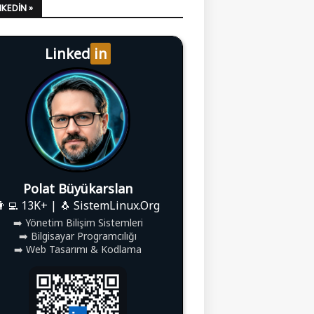
LINKEDIN »
Linked
in
Polat Büyükarslan
👨‍💻 13K+ | 🐧 SistemLinux.Org
➡️ Yönetim Bilişim Sistemleri
➡️ Bilgisayar Programcılığı
➡️ Web Tasarımı & Kodlama