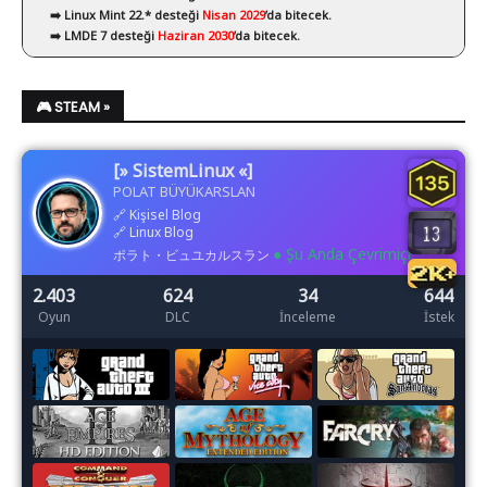
➡️ Linux Mint 22.* desteği
Nisan 2029
’da bitecek.
➡️ LMDE 7 desteği
Haziran 2030
’da bitecek.
🎮 STEAM »
[» SistemLinux «]
POLAT BÜYÜKARSLAN
🔗
Kişisel Blog
🔗
Linux Blog
● Şu Anda Çevrimiçi
ポラト・ビュユカルスラン
2.403
624
34
644
Oyun
DLC
İnceleme
İstek