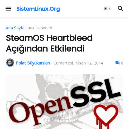
Ana Sayfa
Linux Haberleri
SteamOS Heartbleed
Açığından Etkilendi
Polat Büyükarslan
-
Cumartesi, Nisan 12, 2014
0