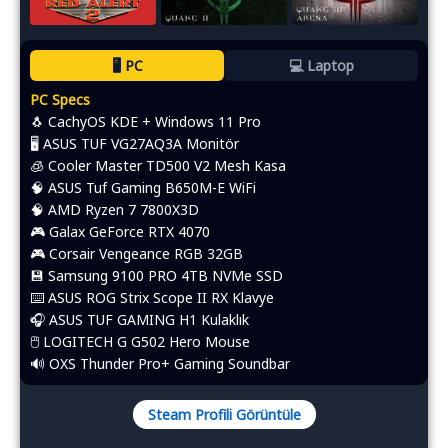
🖥️ PC
💻 Laptop
PC Specs
🐧 CachyOS KDE + Windows 11 Pro
🖥️ ASUS TUF VG27AQ3A Monitör
🧊 Cooler Master TD500 V2 Mesh Kasa
🧠 ASUS Tuf Gaming B650M-E WiFi
🧠 AMD Ryzen 7 7800X3D
🎮 Galax GeForce RTX 4070
🎮 Corsair Vengeance RGB 32GB
💾 Samsung 9100 PRO 4TB NVMe SSD
⌨️​ ASUS ROG Strix Scope II RX Klavye
🎧 ASUS TUF GAMING H1 Kulaklık
🖱️​ LOGITECH G G502 Hero Mouse
🔊 OXS Thunder Pro+ Gaming Soundbar
Steam Profili Görüntüle