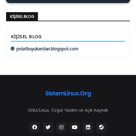
KIŞISEL BLOG
KIŞISEL BLOG
🌐
polatbuyukarslan.blogspot.com
GNU/Linux, Özgür Yazılım ve Açık Kaynak