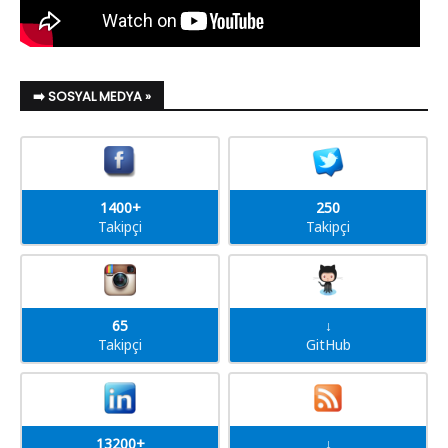
➡️ SOSYAL MEDYA »
1400+
250
Takipçi
Takipçi
65
↓
Takipçi
GitHub
13200+
↓