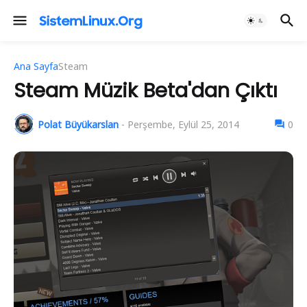
Ana Sayfa
Steam
Steam Müzik Beta'dan Çıktı
Polat Büyükarslan
-
Perşembe, Eylül 25, 2014
0