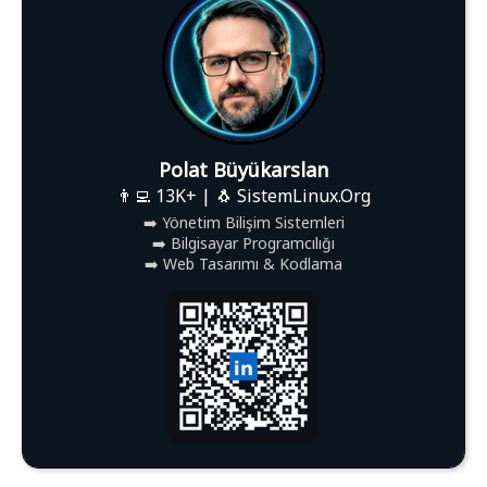
Polat Büyükarslan
👨‍💻 13K+ | 🐧 SistemLinux.Org
➡️ Yönetim Bilişim Sistemleri
➡️ Bilgisayar Programcılığı
➡️ Web Tasarımı & Kodlama