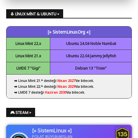
✔ NetBeans
🐧 LINUX MINT & UBUNTU »
✔ Spyder
[» SistemLinux.Org «]
✔ Visual Studio Code
Linux Mint 22.x
Ubuntu 24.04 Noble Numbat
Linux Mint 21.x
Ubuntu 22.04 Jammy Jellyfish
LMDE 7 "Gigi"
Debian 13 "Trixie"
➡️ Linux Mint 21.* desteği
Nisan 2027
’de bitecek.
➡️ Linux Mint 22.* desteği
Nisan 2029
’da bitecek.
➡️ LMDE 7 desteği
Haziran 2030
’da bitecek.
🎮 STEAM »
[» SistemLinux «]
POLAT BÜYÜKARSLAN