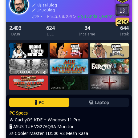
🔗
Kişisel Blog
🔗
Linux Blog
● Şu Anda Çevrimiçi
ポラト・ビュユカルスラン
2.403
624
34
644
Oyun
DLC
İnceleme
İstek
🖥️ PC
💻 Laptop
PC Specs
🐧 CachyOS KDE + Windows 11 Pro
🖥️ ASUS TUF VG27AQ3A Monitör
🧊 Cooler Master TD500 V2 Mesh Kasa