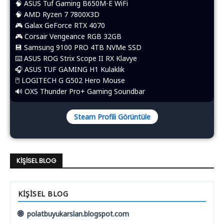
🧠 ASUS Tuf Gaming B650M-E WiFi
🧠 AMD Ryzen 7 7800X3D
🎮 Galax GeForce RTX 4070
🎮 Corsair Vengeance RGB 32GB
💾 Samsung 9100 PRO 4TB NVMe SSD
⌨️​ ASUS ROG Strix Scope II RX Klavye
🎧 ASUS TUF GAMING H1 Kulaklık
🖱️​ LOGITECH G G502 Hero Mouse
🔊 OXS Thunder Pro+ Gaming Soundbar
Steam Profili Görüntüle
KIŞISEL BLOG
KIŞISEL BLOG
🌐
polatbuyukarslan.blogspot.com