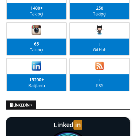
1400+
250
Takipçi
Takipçi
65
↓
Takipçi
GitHub
13200+
↓
Bağlantı
RSS
🖥️ LINKEDIN »
Linked
in