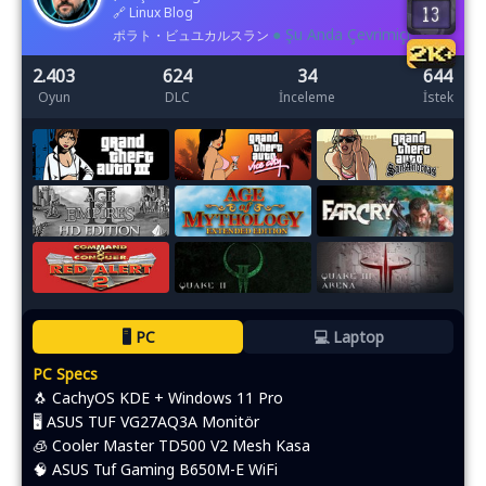
🔗
Linux Blog
● Şu Anda Çevrimiçi
ポラト・ビュユカルスラン
2.403
624
34
644
Oyun
DLC
İnceleme
İstek
🖥️ PC
💻 Laptop
PC Specs
🐧 CachyOS KDE + Windows 11 Pro
🖥️ ASUS TUF VG27AQ3A Monitör
🧊 Cooler Master TD500 V2 Mesh Kasa
🧠 ASUS Tuf Gaming B650M-E WiFi