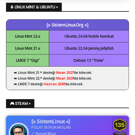
✔ NetBeans
🐧 LINUX MINT & UBUNTU »
✔ Spyder
[» SistemLinux.Org «]
✔ Visual Studio Code
Linux Mint 22.x
Ubuntu 24.04 Noble Numbat
Linux Mint 21.x
Ubuntu 22.04 Jammy Jellyfish
LMDE 7 "Gigi"
Debian 13 "Trixie"
➡️ Linux Mint 21.* desteği
Nisan 2027
’de bitecek.
➡️ Linux Mint 22.* desteği
Nisan 2029
’da bitecek.
➡️ LMDE 7 desteği
Haziran 2030
’da bitecek.
🎮 STEAM »
[» SistemLinux «]
POLAT BÜYÜKARSLAN
🔗
Kişisel Blog