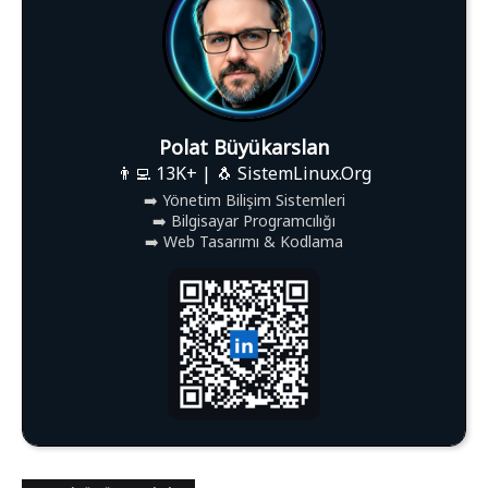
Polat Büyükarslan
👨‍💻 13K+ | 🐧 SistemLinux.Org
➡️ Yönetim Bilişim Sistemleri
➡️ Bilgisayar Programcılığı
➡️ Web Tasarımı & Kodlama