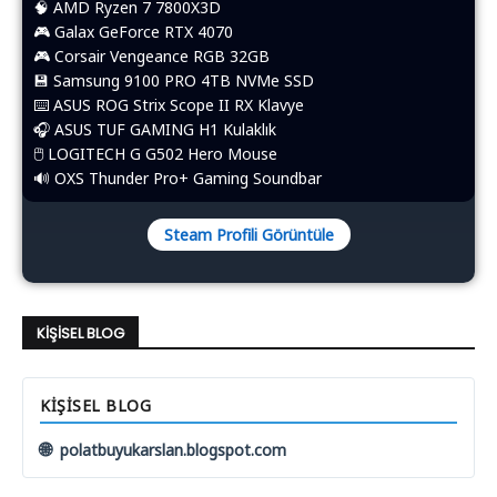
🧠 AMD Ryzen 7 7800X3D
🎮 Galax GeForce RTX 4070
🎮 Corsair Vengeance RGB 32GB
💾 Samsung 9100 PRO 4TB NVMe SSD
⌨️​ ASUS ROG Strix Scope II RX Klavye
🎧 ASUS TUF GAMING H1 Kulaklık
🖱️​ LOGITECH G G502 Hero Mouse
🔊 OXS Thunder Pro+ Gaming Soundbar
Steam Profili Görüntüle
KIŞISEL BLOG
KIŞISEL BLOG
🌐
polatbuyukarslan.blogspot.com