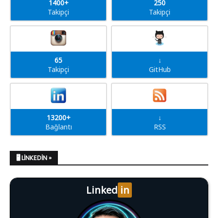
1400+
250
Takipçi
Takipçi
65
↓
Takipçi
GitHub
13200+
↓
Bağlantı
RSS
🖥️ LINKEDIN »
Linked
in