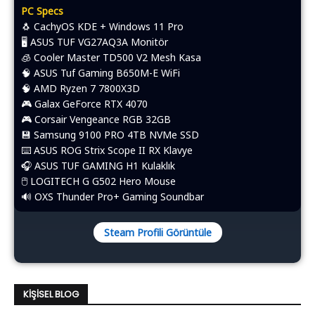
PC Specs
🐧 CachyOS KDE + Windows 11 Pro
🖥️ ASUS TUF VG27AQ3A Monitör
🧊 Cooler Master TD500 V2 Mesh Kasa
🧠 ASUS Tuf Gaming B650M-E WiFi
🧠 AMD Ryzen 7 7800X3D
🎮 Galax GeForce RTX 4070
🎮 Corsair Vengeance RGB 32GB
💾 Samsung 9100 PRO 4TB NVMe SSD
⌨️​ ASUS ROG Strix Scope II RX Klavye
🎧 ASUS TUF GAMING H1 Kulaklık
🖱️​ LOGITECH G G502 Hero Mouse
🔊 OXS Thunder Pro+ Gaming Soundbar
Steam Profili Görüntüle
KIŞISEL BLOG