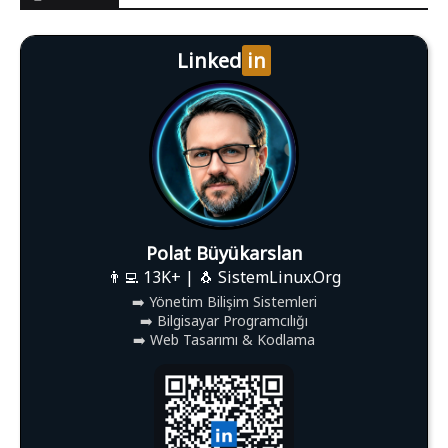
Linked
in
Polat Büyükarslan
👨‍💻 13K+ | 🐧 SistemLinux.Org
➡️ Yönetim Bilişim Sistemleri
➡️ Bilgisayar Programcılığı
➡️ Web Tasarımı & Kodlama