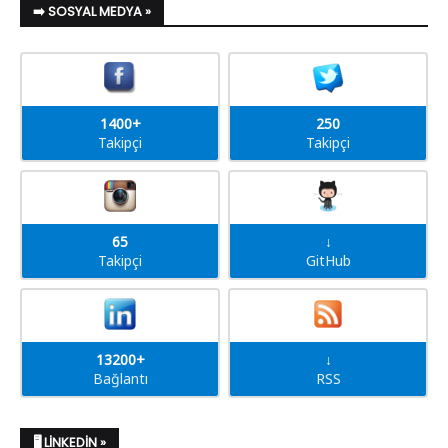
➡️ SOSYAL MEDYA »
1400+
250
Takipçi
Takipçi
65
↓
Takipçi
GitHub
13200+
↓
Bağlantı
RSS
🖥️ LINKEDIN »