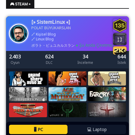
🎮 STEAM »
[» SistemLinux «]
POLAT BÜYÜKARSLAN
🔗
Kişisel Blog
🔗
Linux Blog
● Şu Anda Çevrimiçi
ポラト・ビュユカルスラン
2.403
624
34
644
Oyun
DLC
İnceleme
İstek
🖥️ PC
💻 Laptop