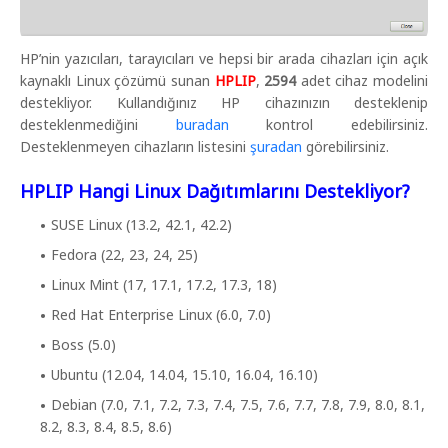
HP’nin yazıcıları, tarayıcıları ve hepsi bir arada cihazları için açık
kaynaklı Linux çözümü sunan
HPLIP
,
2594
adet cihaz modelini
destekliyor. Kullandığınız HP cihazınızın desteklenip
desteklenmediğini
buradan
kontrol edebilirsiniz.
Desteklenmeyen cihazların listesini
şuradan
görebilirsiniz.
HPLIP Hangi Linux Dağıtımlarını Destekliyor?
SUSE Linux (13.2, 42.1, 42.2)
Fedora (22, 23, 24, 25)
Linux Mint (17, 17.1, 17.2, 17.3, 18)
Red Hat Enterprise Linux (6.0, 7.0)
Boss (5.0)
Ubuntu (12.04, 14.04, 15.10, 16.04, 16.10)
Debian (7.0, 7.1, 7.2, 7.3, 7.4, 7.5, 7.6, 7.7, 7.8, 7.9, 8.0, 8.1,
8.2, 8.3, 8.4, 8.5, 8.6)