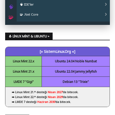
🧠 IDE'ler
✔ Papirus
✔ OpenJDK
✔ Android Studio
🧠
🧩 .Net Core
✔ Obsidian
✔ Eclipse
🧩
✔ Code::Blocks
✔ .Net Core Kurulumu
✔ NetBeans
🐧 LINUX MINT & UBUNTU »
✔ Spyder
[» SistemLinux.Org «]
✔ Visual Studio Code
Linux Mint 22.x
Ubuntu 24.04 Noble Numbat
Linux Mint 21.x
Ubuntu 22.04 Jammy Jellyfish
LMDE 7 "Gigi"
Debian 13 "Trixie"
➡️ Linux Mint 21.* desteği
Nisan 2027
’de bitecek.
➡️ Linux Mint 22.* desteği
Nisan 2029
’da bitecek.
➡️ LMDE 7 desteği
Haziran 2030
’da bitecek.