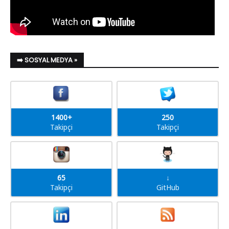
➡️ SOSYAL MEDYA »
1400+
250
Takipçi
Takipçi
65
↓
Takipçi
GitHub