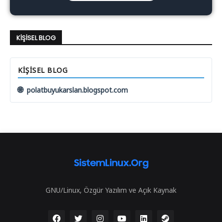
KIŞISEL BLOG
KIŞISEL BLOG
🌐
polatbuyukarslan.blogspot.com
GNU/Linux, Özgür Yazılım ve Açık Kaynak