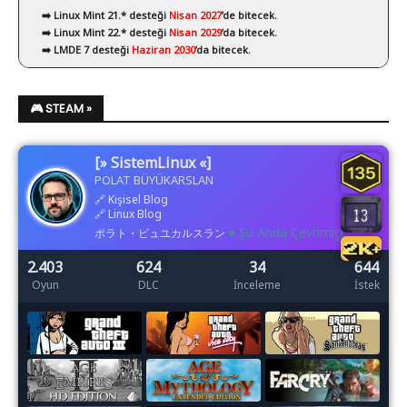
➡️ Linux Mint 21.* desteği
Nisan 2027
’de bitecek.
➡️ Linux Mint 22.* desteği
Nisan 2029
’da bitecek.
➡️ LMDE 7 desteği
Haziran 2030
’da bitecek.
🎮 STEAM »
[» SistemLinux «]
POLAT BÜYÜKARSLAN
🔗
Kişisel Blog
🔗
Linux Blog
● Şu Anda Çevrimiçi
ポラト・ビュユカルスラン
2.403
624
34
644
Oyun
DLC
İnceleme
İstek