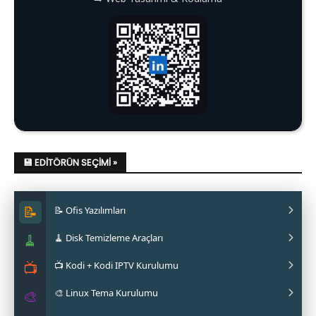
💾 EDITÖRÜN SEÇIMI »
📝
📝 Ofis Yazılımları
🧹
🧹 Disk Temizleme Araçları
✔ LibreOffice Nasıl Kurulur?
📺
📺 Kodi + Kodi IPTV Kurulumu
✔ WPS Office Nasıl Kurulur?
✔ Stacer Nedir? Nasıl Kurulur?
🎨 Linux Tema Kurulumu
✔ Softmaker FreeOffice Nasıl Kurulur?
✔ Ubuntu Cleaner Nasıl Kurulur?
✔ Kodi IPTV Nasıl Kurulur?
🎨