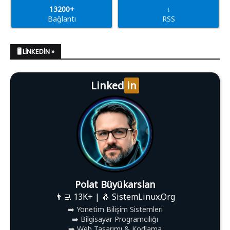
13200+
↓
Bağlantı
RSS
🖥️ LINKEDIN »
Linked
in
Polat Büyükarslan
👨‍💻 13K+ | 🐧 SistemLinux.Org
➡️ Yönetim Bilişim Sistemleri
➡️ Bilgisayar Programcılığı
➡️ Web Tasarımı & Kodlama