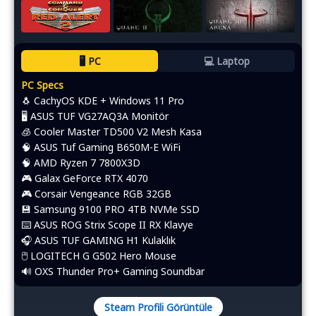
🖥️ PC
💻 Laptop
PC Specs
🐧 CachyOS KDE + Windows 11 Pro
🖥️ ASUS TUF VG27AQ3A Monitör
🧊 Cooler Master TD500 V2 Mesh Kasa
🧠 ASUS Tuf Gaming B650M-E WiFi
🧠 AMD Ryzen 7 7800X3D
🎮 Galax GeForce RTX 4070
🎮 Corsair Vengeance RGB 32GB
💾 Samsung 9100 PRO 4TB NVMe SSD
⌨️​ ASUS ROG Strix Scope II RX Klavye
🎧 ASUS TUF GAMING H1 Kulaklık
🖱️​ LOGITECH G G502 Hero Mouse
🔊 OXS Thunder Pro+ Gaming Soundbar
Steam Profili Görüntüle