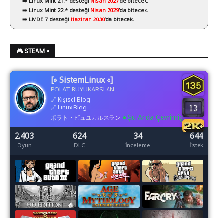
➡️ Linux Mint 21.* desteği
Nisan 2027
’de bitecek.
➡️ Linux Mint 22.* desteği
Nisan 2029
’da bitecek.
➡️ LMDE 7 desteği
Haziran 2030
’da bitecek.
🎮 STEAM »
[» SistemLinux «]
POLAT BÜYÜKARSLAN
🔗
Kişisel Blog
🔗
Linux Blog
● Şu Anda Çevrimiçi
ポラト・ビュユカルスラン
2.403
624
34
644
Oyun
DLC
İnceleme
İstek