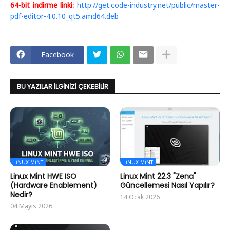
64-bit indirme linki:
http://get.code-industry.net/public/master-
pdf-editor-4.0.10_qt5.amd64.deb
Facebook
BU YAZILAR İLGINIZI ÇEKEBILIR
LINUX MINT
LINUX MINT
Linux Mint HWE ISO
Linux Mint 22.3 "Zena"
(Hardware Enablement)
Güncellemesi Nasıl Yapılır?
Nedir?
14 Ocak 2026
04 Mayıs 2026