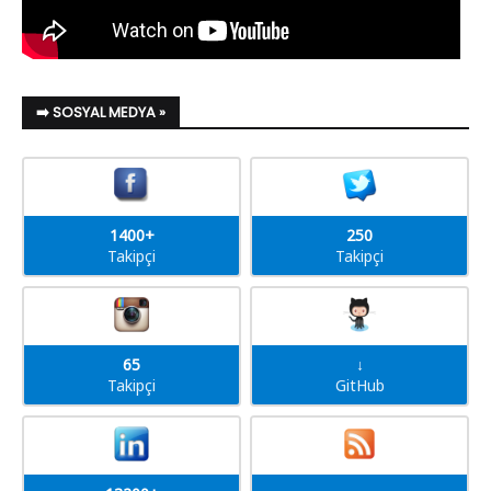
➡️ SOSYAL MEDYA »
1400+
250
Takipçi
Takipçi
65
↓
Takipçi
GitHub