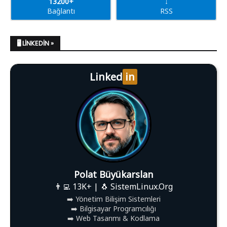
13200+
↓
Bağlantı
RSS
🖥️ LINKEDIN »
Linked
in
Polat Büyükarslan
👨‍💻 13K+ | 🐧 SistemLinux.Org
➡️ Yönetim Bilişim Sistemleri
➡️ Bilgisayar Programcılığı
➡️ Web Tasarımı & Kodlama