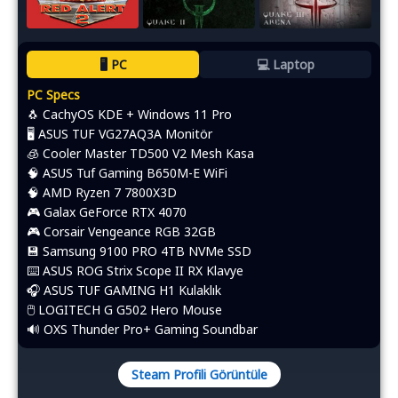
🖥️ PC
💻 Laptop
PC Specs
🐧 CachyOS KDE + Windows 11 Pro
🖥️ ASUS TUF VG27AQ3A Monitör
🧊 Cooler Master TD500 V2 Mesh Kasa
🧠 ASUS Tuf Gaming B650M-E WiFi
🧠 AMD Ryzen 7 7800X3D
🎮 Galax GeForce RTX 4070
🎮 Corsair Vengeance RGB 32GB
💾 Samsung 9100 PRO 4TB NVMe SSD
⌨️​ ASUS ROG Strix Scope II RX Klavye
🎧 ASUS TUF GAMING H1 Kulaklık
🖱️​ LOGITECH G G502 Hero Mouse
🔊 OXS Thunder Pro+ Gaming Soundbar
Steam Profili Görüntüle