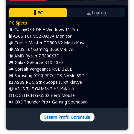
🖥️ PC
💻 Laptop
PC Specs
🐧 CachyOS KDE + Windows 11 Pro
🖥️ ASUS TUF VG27AQ3A Monitör
🧊 Cooler Master TD500 V2 Mesh Kasa
🧠 ASUS Tuf Gaming B650M-E WiFi
🧠 AMD Ryzen 7 7800X3D
🎮 Galax GeForce RTX 4070
🎮 Corsair Vengeance RGB 32GB
💾 Samsung 9100 PRO 4TB NVMe SSD
⌨️​ ASUS ROG Strix Scope II RX Klavye
🎧 ASUS TUF GAMING H1 Kulaklık
🖱️​ LOGITECH G G502 Hero Mouse
🔊 OXS Thunder Pro+ Gaming Soundbar
Steam Profili Görüntüle