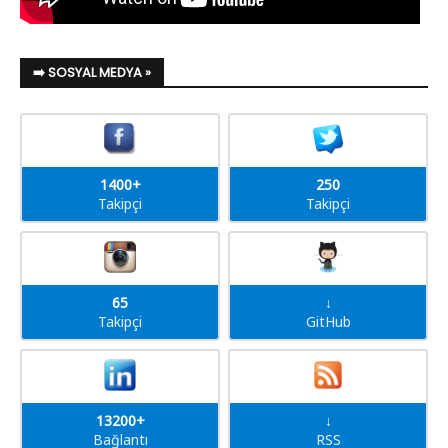
➡️ SOSYAL MEDYA »
1400+
250
Takipçi
Takipçi
65
↓
Takipçi
GitHub
13200+
↓
Bağlantı
RSS