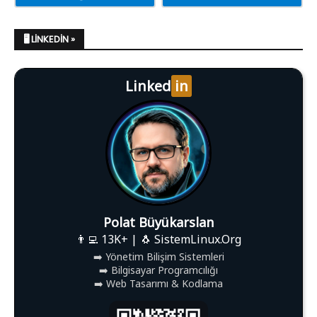
🖥️ LINKEDIN »
Linked
in
Polat Büyükarslan
👨‍💻 13K+ | 🐧 SistemLinux.Org
➡️ Yönetim Bilişim Sistemleri
➡️ Bilgisayar Programcılığı
➡️ Web Tasarımı & Kodlama