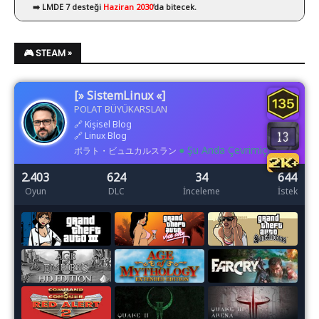
➡️ LMDE 7 desteği
Haziran 2030
’da bitecek.
🎮 STEAM »
[» SistemLinux «]
POLAT BÜYÜKARSLAN
🔗
Kişisel Blog
🔗
Linux Blog
● Şu Anda Çevrimiçi
ポラト・ビュユカルスラン
2.403
624
34
644
Oyun
DLC
İnceleme
İstek