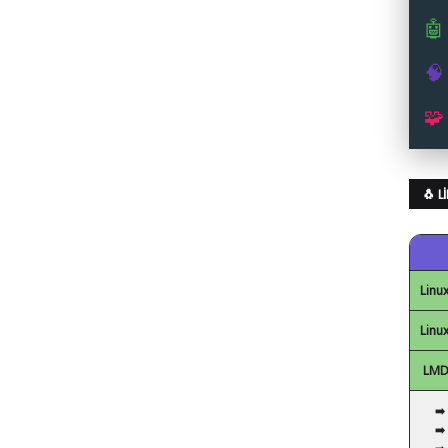
🤖
🧠
🧩
🐧 
Linux
Linux
LMDE
➡️
➡️