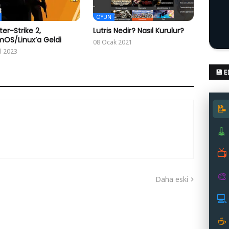
OYUN
er-Strike 2,
Lutris Nedir? Nasıl Kurulur?
OS/Linux’a Geldi
08 Ocak 2021
l 2023
💾 
📝
🧹
📺
🎨
Daha eski
💻
☕