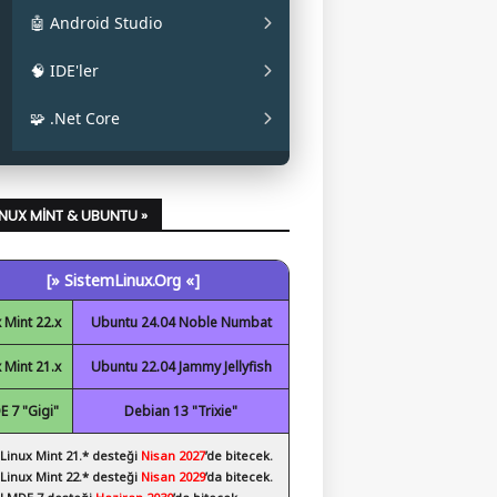
✔ La Capitaine
✔ Mainline
✔ Oracle JAVA
🤖 Android Studio
✔ Papirus
✔ OpenJDK
✔ Android Studio
🧠 IDE'ler
✔ Obsidian
✔ Eclipse
🧩 .Net Core
✔ Code::Blocks
✔ .Net Core Kurulumu
✔ NetBeans
LINUX MINT & UBUNTU »
✔ Spyder
[» SistemLinux.Org «]
✔ Visual Studio Code
 Mint 22.x
Ubuntu 24.04 Noble Numbat
 Mint 21.x
Ubuntu 22.04 Jammy Jellyfish
 7 "Gigi"
Debian 13 "Trixie"
 Linux Mint 21.* desteği
Nisan 2027
’de bitecek.
 Linux Mint 22.* desteği
Nisan 2029
’da bitecek.