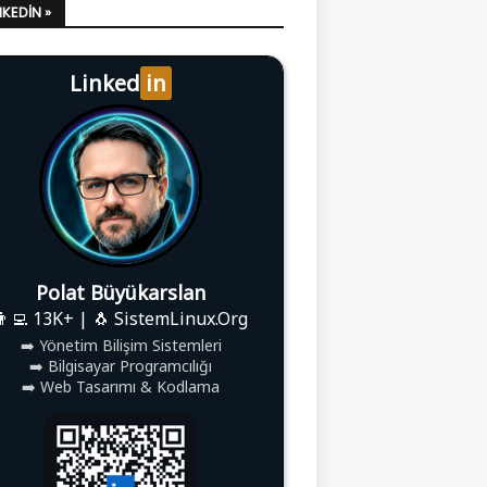
LINKEDIN »
Linked
in
Polat Büyükarslan
👨‍💻 13K+ | 🐧 SistemLinux.Org
➡️ Yönetim Bilişim Sistemleri
➡️ Bilgisayar Programcılığı
➡️ Web Tasarımı & Kodlama