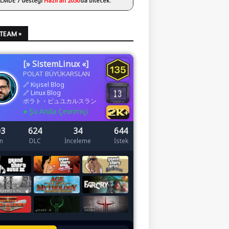
 LMDE 7 desteği
Haziran 2030
’da bitecek.
STEAM »
[» SistemLinux «]
POLAT BÜYÜKARSLAN
🔗
Kişisel Blog
🔗
Linux Blog
ポラト・ビュユカルスラン
● Şu Anda Çevrimiçi
03
624
34
644
n
DLC
İnceleme
İstek