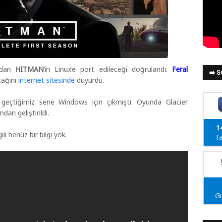
ından
HITMAN
’in Linux’e port edileceği doğrulandı.
Feral
➡️ 
cağını
internet sitesinde
duyurdu.
 geçtiğimiz sene Windows için çıkmıştı. Oyunda Glacier
dan geliştirildi.
1
li henüz bir bilgi yok.
Ta
G