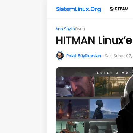
STEAM
Ana Sayfa
Oyun
HITMAN Linux’e
Polat Büyükarslan
-
Salı, Şubat 07