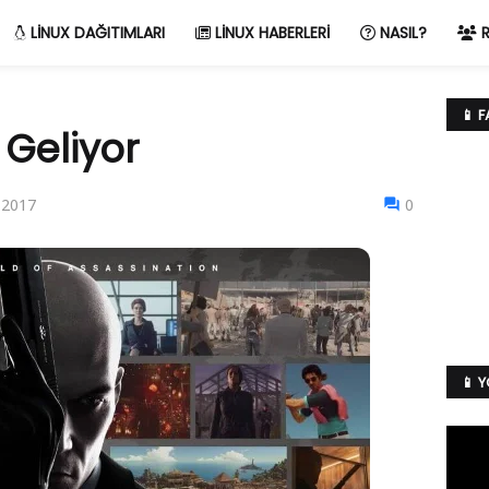
LINUX DAĞITIMLARI
LINUX HABERLERI
NASIL?
R
📱 
 Geliyor
, 2017
0
📱 