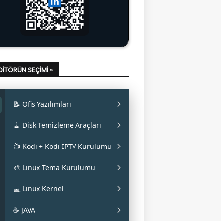
EDITÖRÜN SEÇIMI »
📝 Ofis Yazılımları
✔ LibreOffice Nasıl Kurulur?
🧹 Disk Temizleme Araçları
✔ WPS Office Nasıl Kurulur?
✔ Stacer Nedir? Nasıl Kurulur?
📺 Kodi + Kodi IPTV Kurulumu
✔ Softmaker FreeOffice Nasıl
✔ Ubuntu Cleaner Nasıl Kurulur?
✔ Kodi IPTV Nasıl Kurulur?
🎨 Linux Tema Kurulumu
Kurulur?
✔ Youker Assistant Nasıl Kurulur?
✔ Kodi (Flatpak) Nasıl Kurulur?
✔ Flat Remix
💻 Linux Kernel
✔ OnlyOffice Nasıl Kurulur?
✔ Pacifica
✔ Ukuu
☕ JAVA