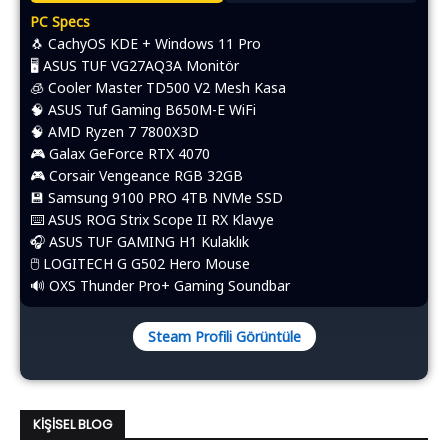
PC Specs
🐧 CachyOS KDE + Windows 11 Pro
🖥️ ASUS TUF VG27AQ3A Monitör
🧊 Cooler Master TD500 V2 Mesh Kasa
🧠 ASUS Tuf Gaming B650M-E WiFi
🧠 AMD Ryzen 7 7800X3D
🎮 Galax GeForce RTX 4070
🎮 Corsair Vengeance RGB 32GB
💾 Samsung 9100 PRO 4TB NVMe SSD
⌨️​ ASUS ROG Strix Scope II RX Klavye
🎧 ASUS TUF GAMING H1 Kulaklık
🖱️​ LOGITECH G G502 Hero Mouse
🔊 OXS Thunder Pro+ Gaming Soundbar
Steam Profili Görüntüle
KIŞISEL BLOG