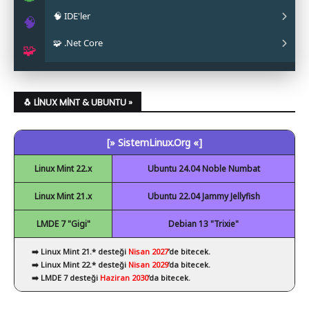
🧠 IDE'ler
✔ Papirus
✔ OpenJDK
✔ Android Studio
🧠
🧩 .Net Core
✔ Obsidian
✔ Eclipse
🧩
✔ Code::Blocks
✔ .Net Core Kurulumu
✔ NetBeans
🐧 LINUX MINT & UBUNTU »
✔ Spyder
[» SistemLinux.Org «]
✔ Visual Studio Code
Linux Mint 22.x
Ubuntu 24.04 Noble Numbat
Linux Mint 21.x
Ubuntu 22.04 Jammy Jellyfish
LMDE 7 "Gigi"
Debian 13 "Trixie"
➡️ Linux Mint 21.* desteği
Nisan 2027
’de bitecek.
➡️ Linux Mint 22.* desteği
Nisan 2029
’da bitecek.
➡️ LMDE 7 desteği
Haziran 2030
’da bitecek.