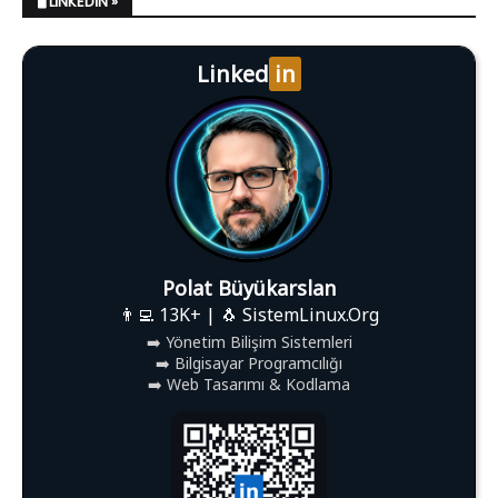
🖥️ LINKEDIN »
Linked
in
Polat Büyükarslan
👨‍💻 13K+ | 🐧 SistemLinux.Org
➡️ Yönetim Bilişim Sistemleri
➡️ Bilgisayar Programcılığı
➡️ Web Tasarımı & Kodlama