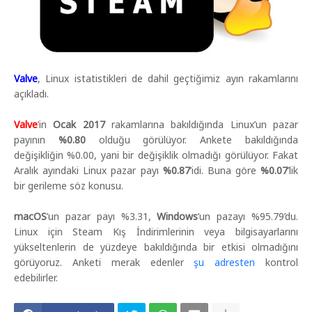
Valve
, Linux istatistikleri de dahil geçtiğimiz ayın rakamlarını
açıkladı.
Valve
’in
Ocak 2017
rakamlarına bakıldığında Linux’un pazar
payının
%0.80
olduğu görülüyor. Ankete bakıldığında
değişikliğin %0.00, yani bir değişiklik olmadığı görülüyor. Fakat
Aralık ayındaki Linux pazar payı
%0.87
’idi. Buna göre
%0.07
’lik
bir gerileme söz konusu.
macOS
’un pazar payı %3.31,
Windows
’un pazayı %95.79’du.
Linux için Steam Kış İndirimlerinin veya bilgisayarlarını
yükseltenlerin de yüzdeye bakıldığında bir etkisi olmadığını
görüyoruz. Anketi merak edenler
şu adresten
kontrol
edebilirler.