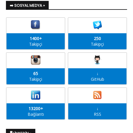
➡️ SOSYAL MEDYA »
1400+
250
Takipçi
Takipçi
65
↓
Takipçi
GitHub
13200+
↓
Bağlantı
RSS