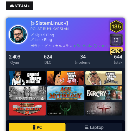
🎮 STEAM »
[» SistemLinux «]
POLAT BÜYÜKARSLAN
🔗
Kişisel Blog
🔗
Linux Blog
● Şu Anda Çevrimiçi
ポラト・ビュユカルスラン
2.403
624
34
644
Oyun
DLC
İnceleme
İstek
🖥️ PC
💻 Laptop