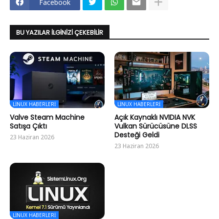
Facebook
BU YAZILAR İLGINIZI ÇEKEBILIR
LINUX HABERLERI
LINUX HABERLERI
Valve Steam Machine
Açık Kaynaklı NVIDIA NVK
Satışa Çıktı
Vulkan Sürücüsüne DLSS
Desteği Geldi
23 Haziran 2026
23 Haziran 2026
LINUX HABERLERI