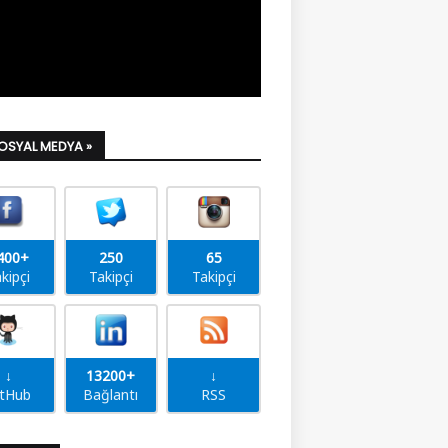
SOSYAL MEDYA »
400+
250
65
kipçi
Takipçi
Takipçi
↓
13200+
↓
itHub
Bağlantı
RSS