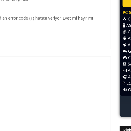
PC 
 an error code (1) hatası veriyor. Evet mi hayır mı
🐧 
🖥️ 
🧊 
🧠 
🧠 
🎮 G
🎮 
💾 
⌨️​ 
🎧 
🖱️​
🔊 
KIŞ