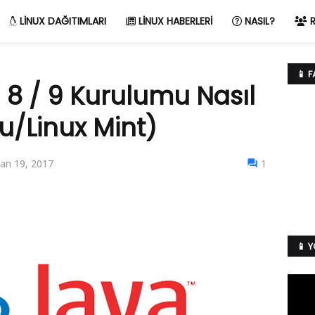
LINUX DAĞITIMLARI
LINUX HABERLERI
NASIL?
R
📱 
 8 / 9 Kurulumu Nasıl
u/Linux Mint)
an 19, 2017
1
📱 