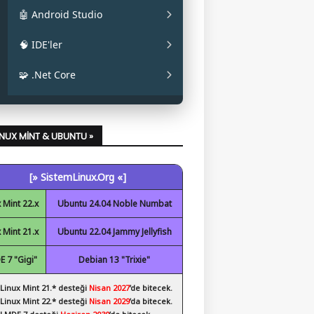
✔ La Capitaine
✔ Mainline
✔ Oracle JAVA
🤖 Android Studio
✔ Papirus
✔ OpenJDK
✔ Android Studio
🧠 IDE'ler
✔ Obsidian
✔ Eclipse
🧩 .Net Core
✔ Code::Blocks
✔ .Net Core Kurulumu
✔ NetBeans
LINUX MINT & UBUNTU »
✔ Spyder
[» SistemLinux.Org «]
✔ Visual Studio Code
 Mint 22.x
Ubuntu 24.04 Noble Numbat
 Mint 21.x
Ubuntu 22.04 Jammy Jellyfish
 7 "Gigi"
Debian 13 "Trixie"
 Linux Mint 21.* desteği
Nisan 2027
’de bitecek.
 Linux Mint 22.* desteği
Nisan 2029
’da bitecek.