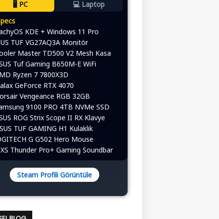
🖥️ PC
💻 Laptop
Specs
CachyOS KDE + Windows 11 Pro
ASUS TUF VG27AQ3A Monitör
Cooler Master TD500 V2 Mesh Kasa
ASUS Tuf Gaming B650M-E WiFi
AMD Ryzen 7 7800X3D
alax GeForce RTX 4070
Corsair Vengeance RGB 32GB
Samsung 9100 PRO 4TB NVMe SSD
ASUS ROG Strix Scope II RX Klavye
ASUS TUF GAMING H1 Kulaklık
 LOGITECH G G502 Hero Mouse
OXS Thunder Pro+ Gaming Soundbar
Steam Profili Görüntüle
ISEL BLOG