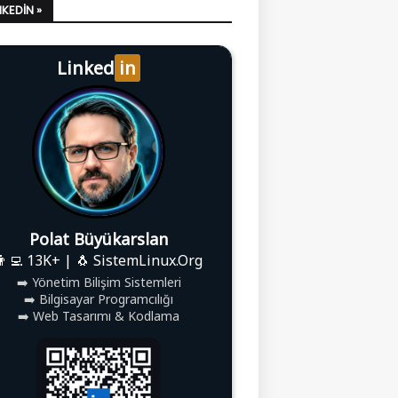
LINKEDIN »
Linked
in
Polat Büyükarslan
👨‍💻 13K+ | 🐧 SistemLinux.Org
➡️ Yönetim Bilişim Sistemleri
➡️ Bilgisayar Programcılığı
➡️ Web Tasarımı & Kodlama