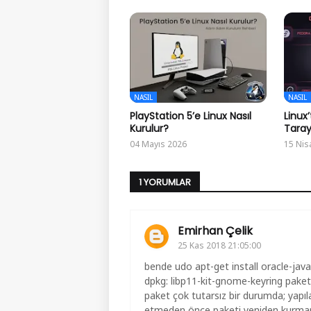
NASIL
NASIL
PlayStation 5’e Linux Nasıl
Linux
Kurulur?
Tarayı
04 Mayıs 2026
15 Nis
1 YORUMLAR
Emirhan Çelik
25 Kas 2018 21:05:00
bende udo apt-get install oracle-java
dpkg: libp11-kit-gnome-keyring paketi
paket çok tutarsız bir durumda; yap
etmeden önce paketi yeniden kurmanı