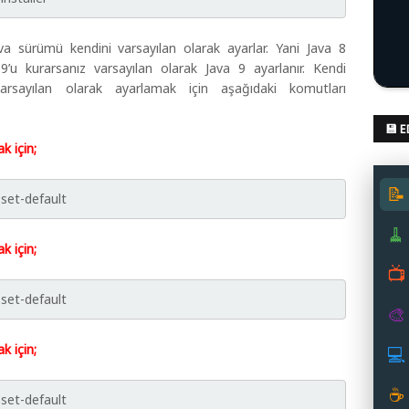
va sürümü kendini varsayılan olarak ayarlar. Yani Java 8
 9’u kurarsanız varsayılan olarak Java 9 ayarlanır. Kendi
arsayılan olarak ayarlamak için aşağıdaki komutları
💾 
k için;
📝
-set-default
🧹
k için;
📺
-set-default
🎨
k için;
💻
☕
-set-default