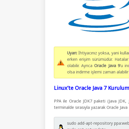
Uyarı:
İhtiyacınız yoksa, yani kul
erken erişim sürümüdür. Hatalar b
olabilir. Ayrıca
Oracle Java 9
’u in
olsa indirme işlemi zaman alabilir 
Linux’te Oracle Java 7 Kurulum
PPA ile Oracle JDK7 paketi (Java JDK, J
terminalde sırasıyla yazarak Oracle Java 7’
sudo add-apt-repository ppa:w