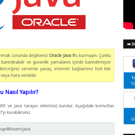
➡️ 
lanmak zorunda değilseniz
Oracle Java 9
’u kurmayın. Çünkü
arındırabilir ve güvenlik yamalarını içinde barındırmıyor
direceğiniz serverlar yavaş, internet bağlantınız hızlı bile
veya hata verebilir.
1
Ta
u Nasıl Yapılır?
RE ve Java tarayıcı eklentisi) kurulur. Aşağıdaki komutları
yi kurabilirsiniz.
G
ebupd8team/java