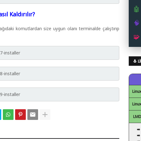
🤖
sıl Kaldırılır?
🧠
ğıdaki komutlardan size uygun olanı terminalde çalıştırıp
🧩
-installer
🐧 
-installer
Linux
-installer
Linux
LMDE
➡️
➡️