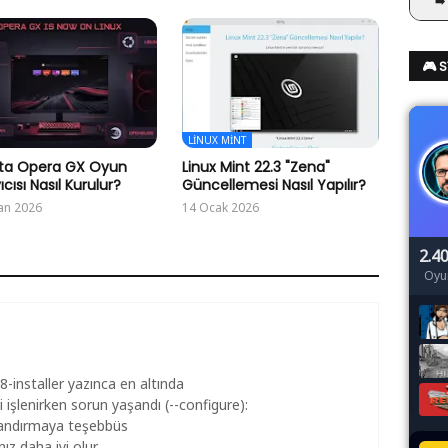
➡️
🎮 
LINUX MINT
’ta Opera GX Oyun
Linux Mint 22.3 "Zena"
cısı Nasıl Kurulur?
Güncellemesi Nasıl Yapılır?
an 2026
14 Ocak 2026
2.4
Oyu
8-installer yazınca en altında
 işlenirken sorun yaşandı (--configure):
ılandırmaya teşebbüs
z daha iyi olur