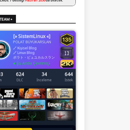
 LMDE 7 desteği
Haziran 2030
’da bitecek.
STEAM »
[» SistemLinux «]
POLAT BÜYÜKARSLAN
🔗
Kişisel Blog
🔗
Linux Blog
ポラト・ビュユカルスラン
● Şu Anda Çevrimiçi
03
624
34
644
n
DLC
İnceleme
İstek