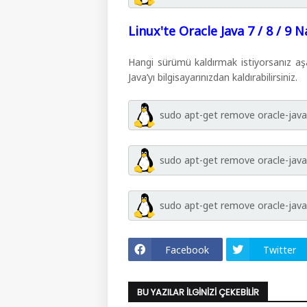
Linux'te Oracle Java 7 / 8 / 9 Na
Hangi sürümü kaldırmak istiyorsanız aşa
Java’yı bilgisayarınızdan kaldırabilirsiniz.
sudo apt-get remove oracle-java7
sudo apt-get remove oracle-java8
sudo apt-get remove oracle-java9
Facebook
Twitter
BU YAZILAR İLGINIZI ÇEKEBILIR