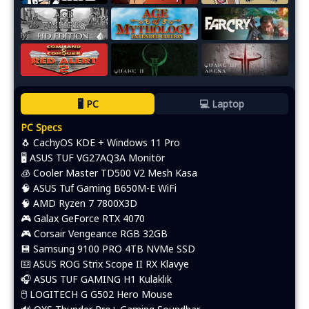
🖥️ PC
💻 Laptop
PC Specs
🐧 CachyOS KDE + Windows 11 Pro
🖥️ ASUS TUF VG27AQ3A Monitör
🧊 Cooler Master TD500 V2 Mesh Kasa
🧠 ASUS Tuf Gaming B650M-E WiFi
🧠 AMD Ryzen 7 7800X3D
🎮 Galax GeForce RTX 4070
🎮 Corsair Vengeance RGB 32GB
💾 Samsung 9100 PRO 4TB NVMe SSD
⌨️​ ASUS ROG Strix Scope II RX Klavye
🎧 ASUS TUF GAMING H1 Kulaklık
🖱️​ LOGITECH G G502 Hero Mouse