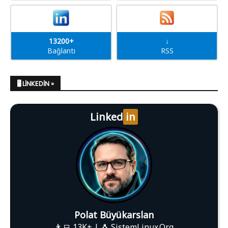
13200+
↓
Bağlantı
RSS
🖥️ LINKEDIN »
Linked
in
Polat Büyükarslan
👨‍💻 13K+ | 🐧 SistemLinux.Org