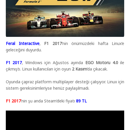
Feral Interactive
,
F1 2017
’nin önümüzdeki hafta Linux’e
geleceğini duyurdu.
F1 2017
, Windows için Ağustos ayında
EGO Motoru 4.0
ile
çıkmıştı. Linux kullanıcıları için oyun
2 Kasım
’da çıkacak.
Oyunda çapraz platform multiplayer desteği çalışıyor. Linux için
sistem gereksinimleriyse henüz paylaşılmadı.
F1 2017
’nin şu anda Steam’deki fiyatı
89 TL