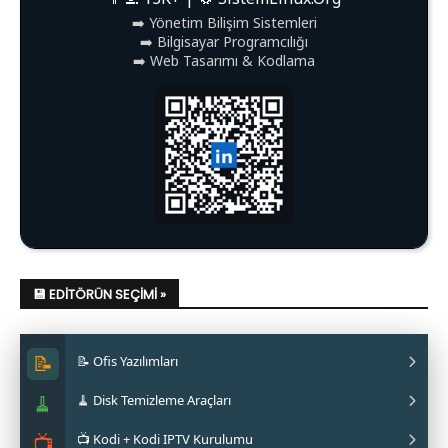
➡️ Yönetim Bilişim Sistemleri
➡️ Bilgisayar Programcılığı
➡️ Web Tasarımı & Kodlama
💾 EDITÖRÜN SEÇIMI »
📝
📝 Ofis Yazılımları
🧹
🧹 Disk Temizleme Araçları
✔ LibreOffice Nasıl Kurulur?
📺
📺 Kodi + Kodi IPTV Kurulumu
✔ WPS Office Nasıl Kurulur?
✔ Stacer Nedir? Nasıl Kurulur?