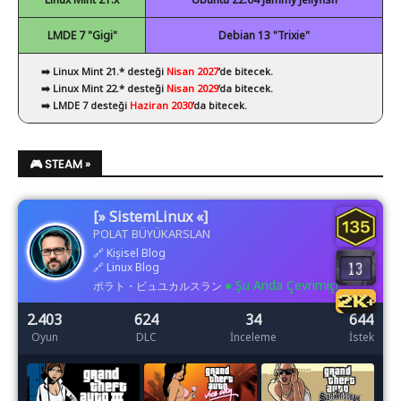
LMDE 7 "Gigi"
Debian 13 "Trixie"
➡️ Linux Mint 21.* desteği
Nisan 2027
’de bitecek.
➡️ Linux Mint 22.* desteği
Nisan 2029
’da bitecek.
➡️ LMDE 7 desteği
Haziran 2030
’da bitecek.
🎮 STEAM »
[» SistemLinux «]
POLAT BÜYÜKARSLAN
🔗
Kişisel Blog
🔗
Linux Blog
● Şu Anda Çevrimiçi
ポラト・ビュユカルスラン
2.403
624
34
644
Oyun
DLC
İnceleme
İstek