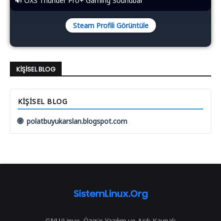
🔊 OXS Thunder Pro+ Gaming Soundbar
Steam Profili Görüntüle
KIŞISEL BLOG
KIŞISEL BLOG
🌐
polatbuyukarslan.blogspot.com
GNU/Linux, Özgür Yazılım ve Açık Kaynak