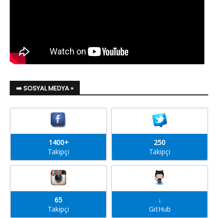
➡️ SOSYAL MEDYA »
1400+
250
Takipçi
Takipçi
65
↓
Takipçi
GitHub