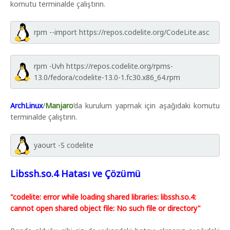
komutu terminalde çalıştırın.
rpm --import https://repos.codelite.org/CodeLite.asc
rpm -Uvh https://repos.codelite.org/rpms-
13.0/fedora/codelite-13.0-1.fc30.x86_64.rpm
ArchLinux
/
Manjaro
’da kurulum yapmak için aşağıdaki komutu
terminalde çalıştırın.
yaourt -S codelite
Libssh.so.4 Hatası ve Çözümü
"codelite: error while loading shared libraries: libssh.so.4:
cannot open shared object file: No such file or directory"