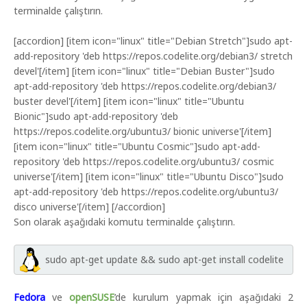
terminalde çalıştırın.
[accordion] [item icon="linux" title="Debian Stretch"]sudo apt-
add-repository 'deb https://repos.codelite.org/debian3/ stretch
devel'[/item] [item icon="linux" title="Debian Buster"]sudo
apt-add-repository 'deb https://repos.codelite.org/debian3/
buster devel'[/item] [item icon="linux" title="Ubuntu
Bionic"]sudo apt-add-repository 'deb
https://repos.codelite.org/ubuntu3/ bionic universe'[/item]
[item icon="linux" title="Ubuntu Cosmic"]sudo apt-add-
repository 'deb https://repos.codelite.org/ubuntu3/ cosmic
universe'[/item] [item icon="linux" title="Ubuntu Disco"]sudo
apt-add-repository 'deb https://repos.codelite.org/ubuntu3/
disco universe'[/item] [/accordion]
Son olarak aşağıdaki komutu terminalde çalıştırın.
sudo apt-get update && sudo apt-get install codelite
Fedora
ve
openSUSE
’de kurulum yapmak için aşağıdaki 2