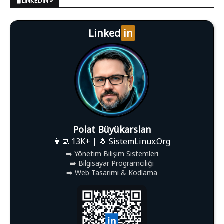
🖥️ LINKEDIN »
Linked
in
Polat Büyükarslan
👨‍💻 13K+ | 🐧 SistemLinux.Org
➡️ Yönetim Bilişim Sistemleri
➡️ Bilgisayar Programcılığı
➡️ Web Tasarımı & Kodlama