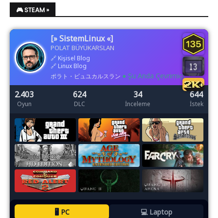
🎮 STEAM »
[» SistemLinux «]
POLAT BÜYÜKARSLAN
🔗
Kişisel Blog
🔗
Linux Blog
● Şu Anda Çevrimiçi
ポラト・ビュユカルスラン
2.403
624
34
644
Oyun
DLC
İnceleme
İstek
🖥️ PC
💻 Laptop