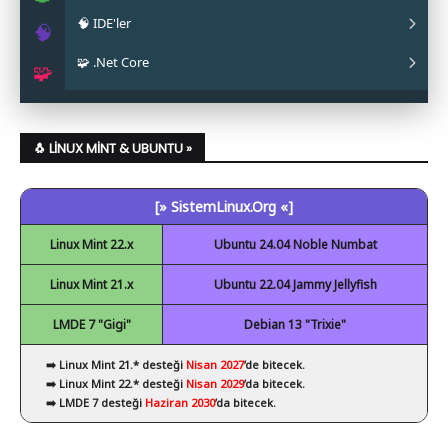
🧠 IDE'ler
✔ Papirus
✔ OpenJDK
✔ Android Studio
🧠
🧩 .Net Core
✔ Obsidian
✔ Eclipse
🧩
✔ Code::Blocks
✔ .Net Core Kurulumu
✔ NetBeans
🐧 LINUX MINT & UBUNTU »
✔ Spyder
[» SistemLinux.Org «]
✔ Visual Studio Code
Linux Mint 22.x
Ubuntu 24.04 Noble Numbat
Linux Mint 21.x
Ubuntu 22.04 Jammy Jellyfish
LMDE 7 "Gigi"
Debian 13 "Trixie"
➡️ Linux Mint 21.* desteği
Nisan 2027
’de bitecek.
➡️ Linux Mint 22.* desteği
Nisan 2029
’da bitecek.
➡️ LMDE 7 desteği
Haziran 2030
’da bitecek.