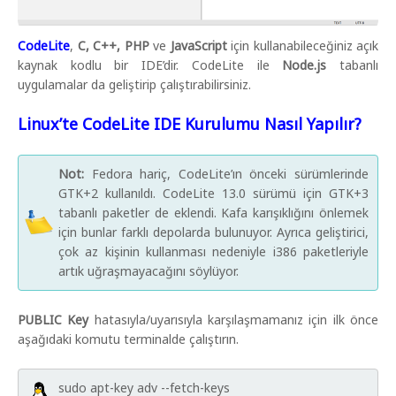
CodeLite
,
C, C++, PHP
ve
JavaScript
için kullanabileceğiniz açık
kaynak kodlu bir IDE’dir. CodeLite ile
Node.js
tabanlı
uygulamalar da geliştirip çalıştırabilirsiniz.
Linux’te CodeLite IDE Kurulumu Nasıl Yapılır?
Not:
Fedora hariç, CodeLite’ın önceki sürümlerinde
GTK+2 kullanıldı. CodeLite 13.0 sürümü için GTK+3
tabanlı paketler de eklendi. Kafa karışıklığını önlemek
için bunlar farklı depolarda bulunuyor. Ayrıca geliştirici,
çok az kişinin kullanması nedeniyle i386 paketleriyle
artık uğraşmayacağını söylüyor.
PUBLIC Key
hatasıyla/uyarısıyla karşılaşmamanız için ilk önce
aşağıdaki komutu terminalde çalıştırın.
sudo apt-key adv --fetch-keys