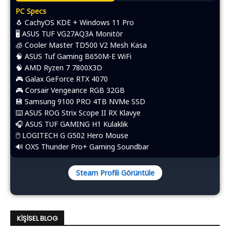
PC Specs
🐧 CachyOS KDE + Windows 11 Pro
🖥️ ASUS TUF VG27AQ3A Monitör
🧊 Cooler Master TD500 V2 Mesh Kasa
🧠 ASUS Tuf Gaming B650M-E WiFi
🧠 AMD Ryzen 7 7800X3D
🎮 Galax GeForce RTX 4070
🎮 Corsair Vengeance RGB 32GB
💾 Samsung 9100 PRO 4TB NVMe SSD
⌨️​ ASUS ROG Strix Scope II RX Klavye
🎧 ASUS TUF GAMING H1 Kulaklık
🖱️​ LOGITECH G G502 Hero Mouse
🔊 OXS Thunder Pro+ Gaming Soundbar
Steam Profili Görüntüle
KIŞISEL BLOG