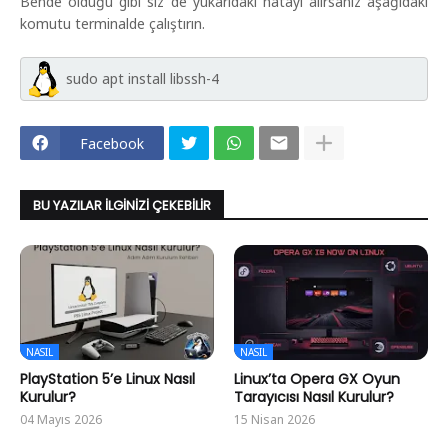
Bende olduğu gibi siz de yukarıdaki hatayı alırsanız aşağıdaki
komutu terminalde çalıştırın.
sudo apt install libssh-4
Facebook
BU YAZILAR İLGINIZI ÇEKEBILIR
NASIL
NASIL
PlayStation 5’e Linux Nasıl
Linux’ta Opera GX Oyun
Kurulur?
Tarayıcısı Nasıl Kurulur?
04 Mayıs 2026
15 Nisan 2026