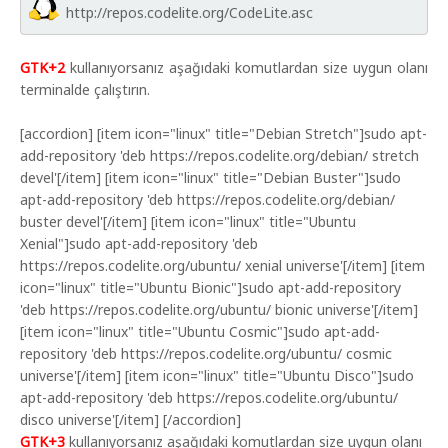
http://repos.codelite.org/CodeLite.asc
GTK+2
kullanıyorsanız aşağıdaki komutlardan size uygun olanı
terminalde çalıştırın.
[accordion] [item icon="linux" title="Debian Stretch"]sudo apt-
add-repository 'deb https://repos.codelite.org/debian/ stretch
devel'[/item] [item icon="linux" title="Debian Buster"]sudo
apt-add-repository 'deb https://repos.codelite.org/debian/
buster devel'[/item] [item icon="linux" title="Ubuntu
Xenial"]sudo apt-add-repository 'deb
https://repos.codelite.org/ubuntu/ xenial universe'[/item] [item
icon="linux" title="Ubuntu Bionic"]sudo apt-add-repository
'deb https://repos.codelite.org/ubuntu/ bionic universe'[/item]
[item icon="linux" title="Ubuntu Cosmic"]sudo apt-add-
repository 'deb https://repos.codelite.org/ubuntu/ cosmic
universe'[/item] [item icon="linux" title="Ubuntu Disco"]sudo
apt-add-repository 'deb https://repos.codelite.org/ubuntu/
disco universe'[/item] [/accordion]
GTK+3
kullanıyorsanız aşağıdaki komutlardan size uygun olanı