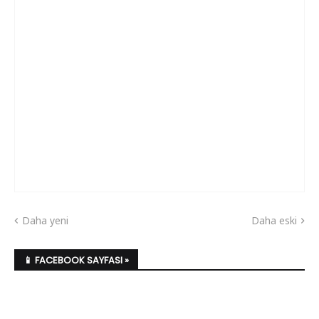
Daha yeni
Daha eski
📱 FACEBOOK SAYFASI »