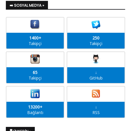
➡️ SOSYAL MEDYA »
1400+
250
Takipçi
Takipçi
65
↓
Takipçi
GitHub
13200+
↓
Bağlantı
RSS