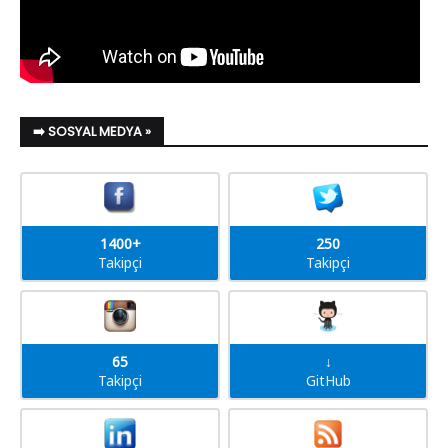
➡️ SOSYAL MEDYA »
1400+
250
Takipçi
Takipçi
65
↓
Takipçi
GitHub