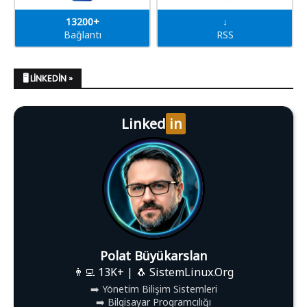
13200+
↓
Bağlantı
RSS
🖥️ LINKEDIN »
Linked
in
Polat Büyükarslan
👨‍💻 13K+ | 🐧 SistemLinux.Org
➡️ Yönetim Bilişim Sistemleri
➡️ Bilgisayar Programcılığı