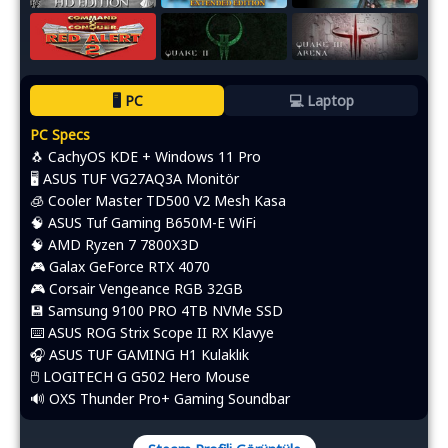
🖥️ PC
💻 Laptop
PC Specs
🐧 CachyOS KDE + Windows 11 Pro
🖥️ ASUS TUF VG27AQ3A Monitör
🧊 Cooler Master TD500 V2 Mesh Kasa
🧠 ASUS Tuf Gaming B650M-E WiFi
🧠 AMD Ryzen 7 7800X3D
🎮 Galax GeForce RTX 4070
🎮 Corsair Vengeance RGB 32GB
💾 Samsung 9100 PRO 4TB NVMe SSD
⌨️​ ASUS ROG Strix Scope II RX Klavye
🎧 ASUS TUF GAMING H1 Kulaklık
🖱️​ LOGITECH G G502 Hero Mouse
🔊 OXS Thunder Pro+ Gaming Soundbar