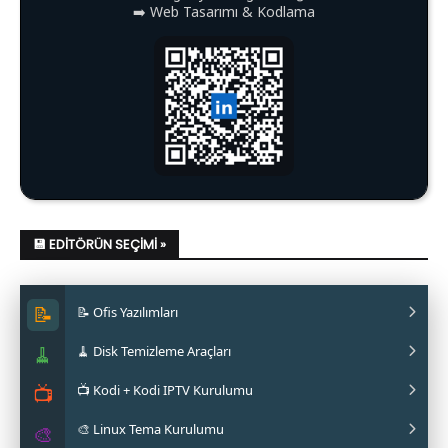
➡️ Web Tasarımı & Kodlama
💾 EDITÖRÜN SEÇIMI »
📝
📝 Ofis Yazılımları
🧹
🧹 Disk Temizleme Araçları
✔ LibreOffice Nasıl Kurulur?
📺
📺 Kodi + Kodi IPTV Kurulumu
✔ WPS Office Nasıl Kurulur?
✔ Stacer Nedir? Nasıl Kurulur?
🎨 Linux Tema Kurulumu
✔ Softmaker FreeOffice Nasıl Kurulur?
✔ Ubuntu Cleaner Nasıl Kurulur?
✔ Kodi IPTV Nasıl Kurulur?
🎨