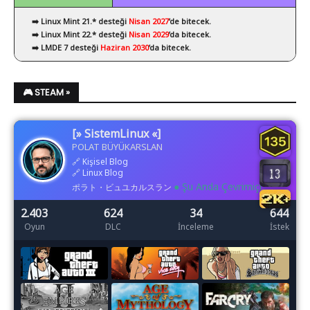
➡️ Linux Mint 21.* desteği
Nisan 2027
’de bitecek.
➡️ Linux Mint 22.* desteği
Nisan 2029
’da bitecek.
➡️ LMDE 7 desteği
Haziran 2030
’da bitecek.
🎮 STEAM »
[» SistemLinux «]
POLAT BÜYÜKARSLAN
🔗
Kişisel Blog
🔗
Linux Blog
● Şu Anda Çevrimiçi
ポラト・ビュユカルスラン
2.403
624
34
644
Oyun
DLC
İnceleme
İstek