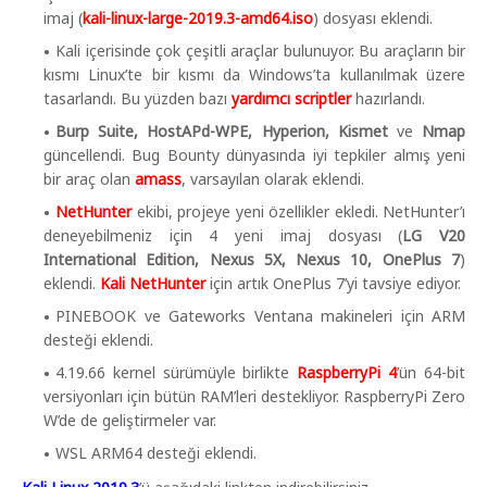
imaj (
kali-linux-large-2019.3-amd64.iso
) dosyası eklendi.
Kali içerisinde çok çeşitli araçlar bulunuyor. Bu araçların bir
kısmı Linux’te bir kısmı da Windows’ta kullanılmak üzere
tasarlandı. Bu yüzden bazı
yardımcı scriptler
hazırlandı.
Burp Suite, HostAPd-WPE, Hyperion, Kismet
ve
Nmap
güncellendi. Bug Bounty dünyasında iyi tepkiler almış yeni
bir araç olan
amass
, varsayılan olarak eklendi.
NetHunter
ekibi, projeye yeni özellikler ekledi. NetHunter’ı
deneyebilmeniz için 4 yeni imaj dosyası (
LG V20
International Edition, Nexus 5X, Nexus 10, OnePlus 7
)
eklendi.
Kali NetHunter
için artık OnePlus 7’yi tavsiye ediyor.
PINEBOOK ve Gateworks Ventana makineleri için ARM
desteği eklendi.
4.19.66 kernel sürümüyle birlikte
RaspberryPi 4
’ün 64-bit
versiyonları için bütün RAM’leri destekliyor. RaspberryPi Zero
W’de de geliştirmeler var.
WSL ARM64 desteği eklendi.