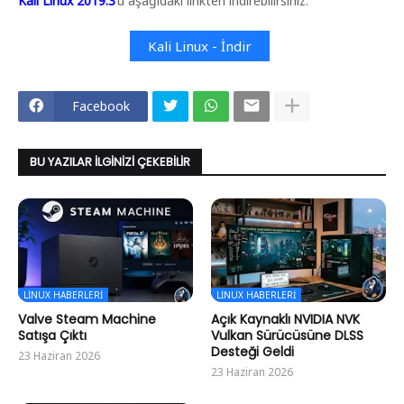
Kali Linux 2019.3
’ü aşağıdaki linkten indirebilirsiniz.
Kali Linux - İndir
Facebook
BU YAZILAR İLGINIZI ÇEKEBILIR
LINUX HABERLERI
LINUX HABERLERI
Valve Steam Machine
Açık Kaynaklı NVIDIA NVK
Satışa Çıktı
Vulkan Sürücüsüne DLSS
Desteği Geldi
23 Haziran 2026
23 Haziran 2026