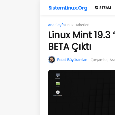
STEAM
Ana Sayfa
Linux Haberleri
Linux Mint 19.3
BETA Çıktı
Polat Büyükarslan
-
Çarşamba, Aral