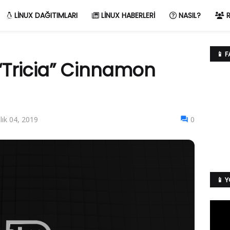
LINUX DAĞITIMLARI
LINUX HABERLERI
NASIL?
R
📱 
 “Tricia” Cinnamon
ık 04, 2019
0
📱 