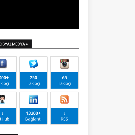
SOSYAL MEDYA »
400+
250
65
kipçi
Takipçi
Takipçi
↓
13200+
↓
itHub
Bağlantı
RSS