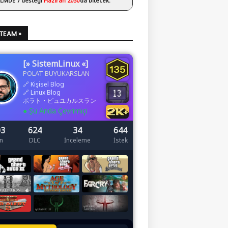
 LMDE 7 desteği
Haziran 2030
’da bitecek.
STEAM »
[» SistemLinux «]
POLAT BÜYÜKARSLAN
🔗
Kişisel Blog
🔗
Linux Blog
ポラト・ビュユカルスラン
● Şu Anda Çevrimiçi
03
624
34
644
n
DLC
İnceleme
İstek