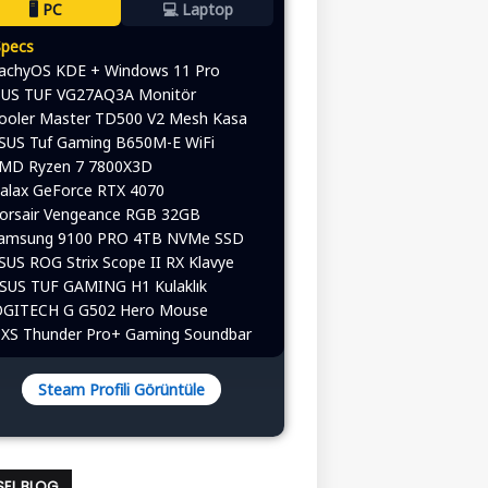
🖥️ PC
💻 Laptop
Specs
CachyOS KDE + Windows 11 Pro
ASUS TUF VG27AQ3A Monitör
Cooler Master TD500 V2 Mesh Kasa
ASUS Tuf Gaming B650M-E WiFi
AMD Ryzen 7 7800X3D
alax GeForce RTX 4070
Corsair Vengeance RGB 32GB
Samsung 9100 PRO 4TB NVMe SSD
ASUS ROG Strix Scope II RX Klavye
ASUS TUF GAMING H1 Kulaklık
 LOGITECH G G502 Hero Mouse
OXS Thunder Pro+ Gaming Soundbar
Steam Profili Görüntüle
ISEL BLOG