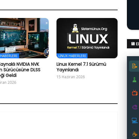
💾 
 HABERLERI
LINUX HABERLERI
Kaynaklı NVIDIA NVK
Linux Kernel 7.1 Sürümü
📝
n Sürücüsüne DLSS
Yayınlandı
ği Geldi
15 Haziran 2026
🧹
iran 2026
📺
🎨
💻
☕