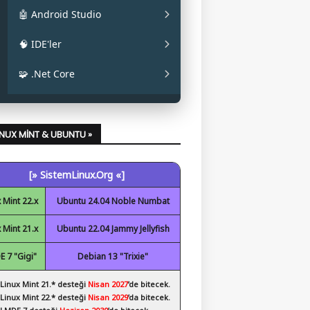
✔ La Capitaine
✔ Mainline
✔ Oracle JAVA
🤖 Android Studio
✔ Papirus
✔ OpenJDK
✔ Android Studio
🧠 IDE'ler
✔ Obsidian
✔ Eclipse
🧩 .Net Core
✔ Code::Blocks
✔ .Net Core Kurulumu
✔ NetBeans
LINUX MINT & UBUNTU »
✔ Spyder
[» SistemLinux.Org «]
✔ Visual Studio Code
 Mint 22.x
Ubuntu 24.04 Noble Numbat
 Mint 21.x
Ubuntu 22.04 Jammy Jellyfish
 7 "Gigi"
Debian 13 "Trixie"
 Linux Mint 21.* desteği
Nisan 2027
’de bitecek.
 Linux Mint 22.* desteği
Nisan 2029
’da bitecek.