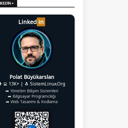
LINKEDIN »
Linked
in
Polat Büyükarslan
👨‍💻 13K+ | 🐧 SistemLinux.Org
➡️ Yönetim Bilişim Sistemleri
➡️ Bilgisayar Programcılığı
➡️ Web Tasarımı & Kodlama