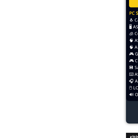
PC 
🐧 
🖥️ 
🧊 
🧠 
🧠 
🎮 G
🎮 
💾 
⌨️​ 
🎧 
🖱️​
🔊 
KIŞ