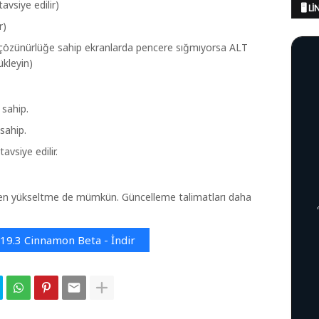
vsiye edilir)
🖥️ 
r)
özünürlüğe sahip ekranlarda pencere sığmıyorsa ALT
ükleyin)
 sahip.
sahip.
avsiye edilir.
en yükseltme de mümkün. Güncelleme talimatları daha
 19.3 Cinnamon Beta - İndir