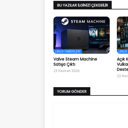
BU YAZILAR İLGINIZI ÇEKEBILIR
LINUX HABERLERI
LINUX
Valve Steam Machine
Açık 
Satışa Çıktı
Vulka
Deste
23 Haziran 2026
23 Haz
YORUM GÖNDER