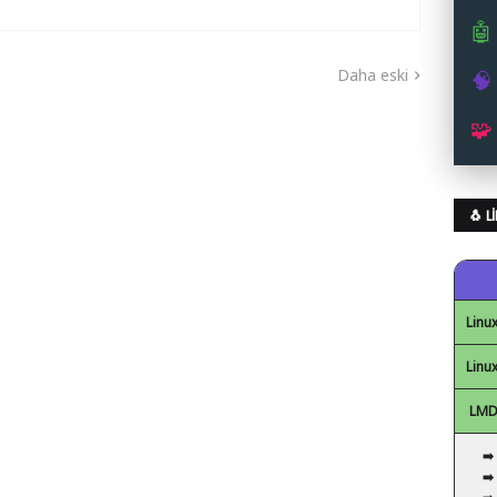
🤖
Daha eski
🧠
🧩
🐧 
Linux
Linux
LMDE
➡️
➡️