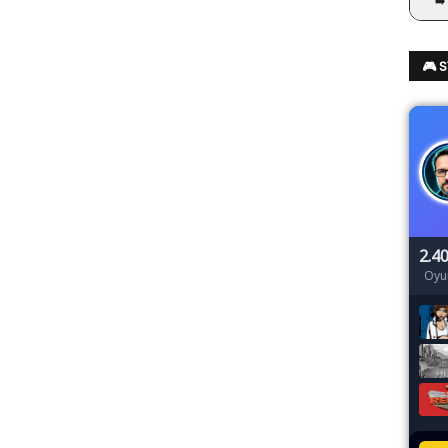
➡️
🎮 
2.4
Oyu