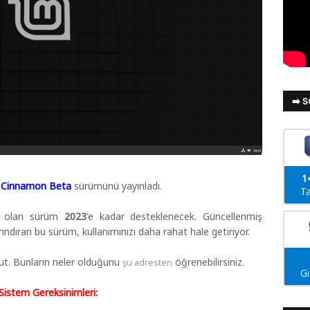
➡️ 
1
a" Cinnamon Beta
sürümünü yayınladı.
Ta
p olan sürüm
2023
'e kadar desteklenecek. Güncellenmiş
barındıran bu sürüm, kullanımınızı daha rahat hale getiriyor.
ut. Bunların neler olduğunu
öğrenebilirsiniz.
şu adresten
G
Sistem Gereksinimleri: