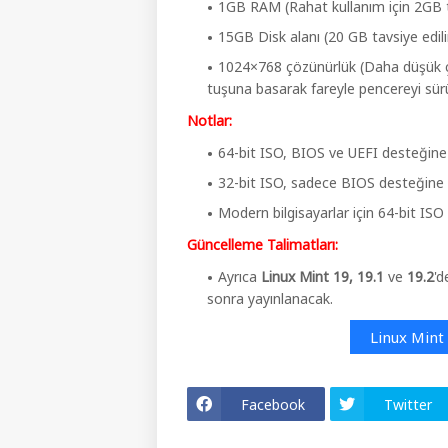
1GB RAM (Rahat kullanım için 2GB ta
15GB Disk alanı (20 GB tavsiye edili
1024×768 çözünürlük (Daha düşük ç
tuşuna basarak fareyle pencereyi sür
Notlar:
64-bit ISO, BIOS ve UEFI desteğine
32-bit ISO, sadece BIOS desteğine 
Modern bilgisayarlar için 64-bit ISO t
Güncelleme Talimatları:
Ayrıca
Linux Mint 19, 19.1
ve
19.2
'd
sonra yayınlanacak.
Linux Mint
Facebook
Twitter