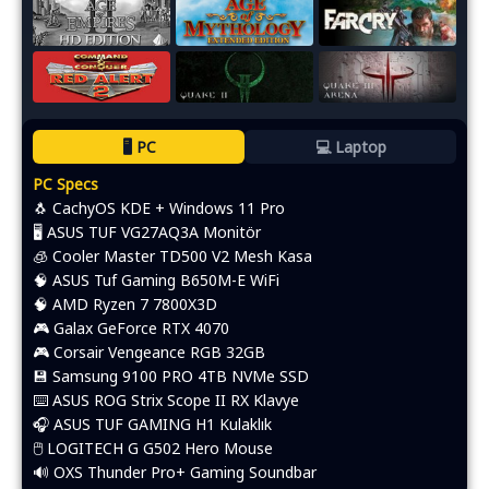
🖥️ PC
💻 Laptop
PC Specs
🐧 CachyOS KDE + Windows 11 Pro
🖥️ ASUS TUF VG27AQ3A Monitör
🧊 Cooler Master TD500 V2 Mesh Kasa
🧠 ASUS Tuf Gaming B650M-E WiFi
🧠 AMD Ryzen 7 7800X3D
🎮 Galax GeForce RTX 4070
🎮 Corsair Vengeance RGB 32GB
💾 Samsung 9100 PRO 4TB NVMe SSD
⌨️​ ASUS ROG Strix Scope II RX Klavye
🎧 ASUS TUF GAMING H1 Kulaklık
🖱️​ LOGITECH G G502 Hero Mouse
🔊 OXS Thunder Pro+ Gaming Soundbar