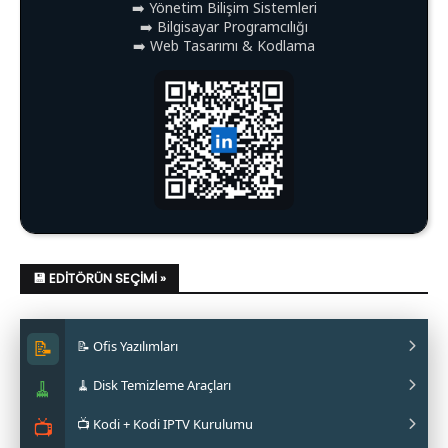
➡️ Yönetim Bilişim Sistemleri
➡️ Bilgisayar Programcılığı
➡️ Web Tasarımı & Kodlama
💾 EDITÖRÜN SEÇIMI »
📝
📝 Ofis Yazılımları
🧹
🧹 Disk Temizleme Araçları
✔ LibreOffice Nasıl Kurulur?
📺
📺 Kodi + Kodi IPTV Kurulumu
✔ WPS Office Nasıl Kurulur?
✔ Stacer Nedir? Nasıl Kurulur?