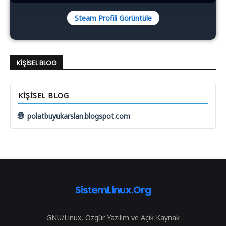
Steam Profili Görüntüle
KIŞISEL BLOG
KIŞISEL BLOG
🌐
polatbuyukarslan.blogspot.com
GNU/Linux, Özgür Yazılım ve Açık Kaynak