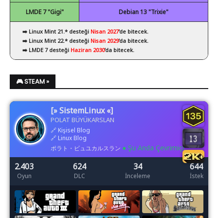
LMDE 7 "Gigi"
Debian 13 "Trixie"
➡️ Linux Mint 21.* desteği
Nisan 2027
’de bitecek.
➡️ Linux Mint 22.* desteği
Nisan 2029
’da bitecek.
➡️ LMDE 7 desteği
Haziran 2030
’da bitecek.
🎮 STEAM »
[» SistemLinux «]
POLAT BÜYÜKARSLAN
🔗
Kişisel Blog
🔗
Linux Blog
● Şu Anda Çevrimiçi
ポラト・ビュユカルスラン
2.403
624
34
644
Oyun
DLC
İnceleme
İstek