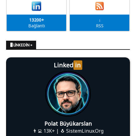
13200+
↓
Bağlantı
RSS
🖥️ LINKEDIN »
Linked
in
Polat Büyükarslan
👨‍💻 13K+ | 🐧 SistemLinux.Org