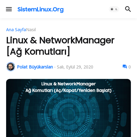
Ana Sayfa
Nasıl
Linux & NetworkManager
[Ağ Komutları]
Polat Büyükarslan
-
Salı, Eylül 29, 2020
0