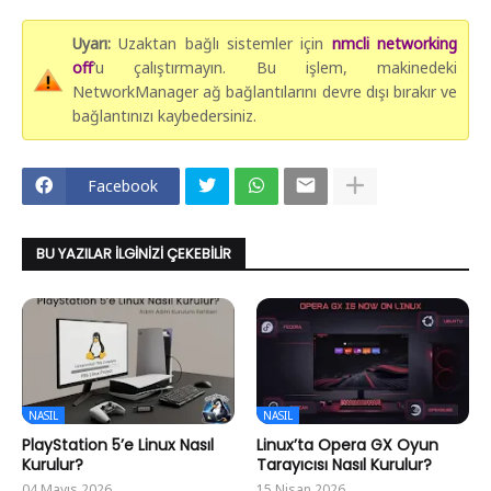
Uyarı:
Uzaktan bağlı sistemler için
nmcli networking
of
’u çalıştırmayın. Bu işlem, makinedeki
NetworkManager ağ bağlantılarını devre dışı bırakır ve
bağlantınızı kaybedersiniz.
Facebook
BU YAZILAR İLGINIZI ÇEKEBILIR
NASIL
NASIL
PlayStation 5’e Linux Nasıl
Linux’ta Opera GX Oyun
Kurulur?
Tarayıcısı Nasıl Kurulur?
04 Mayıs 2026
15 Nisan 2026