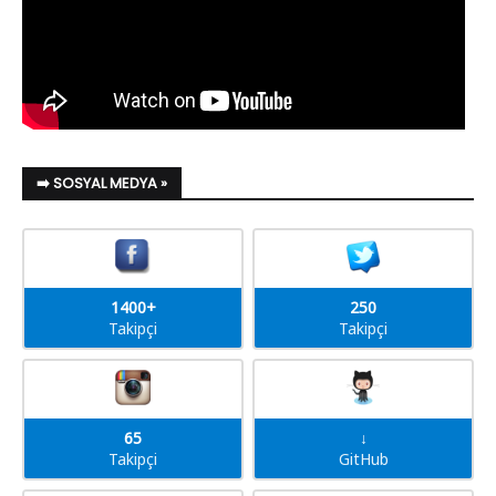
➡️ SOSYAL MEDYA »
1400+
250
Takipçi
Takipçi
65
↓
Takipçi
GitHub