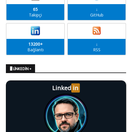
65
↓
Takipçi
GitHub
13200+
↓
Bağlantı
RSS
🖥️ LINKEDIN »
Linked
in