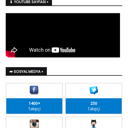
📱 YOUTUBE SAYFASI »
➡️ SOSYAL MEDYA »
1400+
250
Takipçi
Takipçi