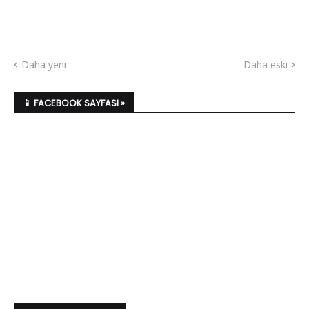
Daha yeni
Daha eski
📱 FACEBOOK SAYFASI »