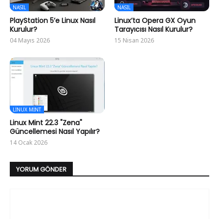
NASIL
NASIL
PlayStation 5’e Linux Nasıl
Linux’ta Opera GX Oyun
Kurulur?
Tarayıcısı Nasıl Kurulur?
04 Mayıs 2026
15 Nisan 2026
LINUX MINT
Linux Mint 22.3 "Zena"
Güncellemesi Nasıl Yapılır?
14 Ocak 2026
YORUM GÖNDER