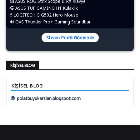
⌨️​ ASUS ROG Strix Scope II RX Klavye
🎧 ASUS TUF GAMING H1 Kulaklık
🖱️​ LOGITECH G G502 Hero Mouse
🔊 OXS Thunder Pro+ Gaming Soundbar
Steam Profili Görüntüle
KIŞISEL BLOG
KIŞISEL BLOG
🌐
polatbuyukarslan.blogspot.com