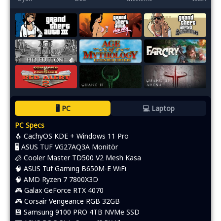
🖥️ PC
💻 Laptop
PC Specs
🐧 CachyOS KDE + Windows 11 Pro
🖥️ ASUS TUF VG27AQ3A Monitör
🧊 Cooler Master TD500 V2 Mesh Kasa
🧠 ASUS Tuf Gaming B650M-E WiFi
🧠 AMD Ryzen 7 7800X3D
🎮 Galax GeForce RTX 4070
🎮 Corsair Vengeance RGB 32GB
💾 Samsung 9100 PRO 4TB NVMe SSD