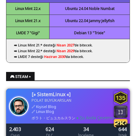
✔ Visual Studio Code
Linux Mint 22.x
Ubuntu 24.04 Noble Numbat
Linux Mint 21.x
Ubuntu 22.04 Jammy Jellyfish
LMDE 7 "Gigi"
Debian 13 "Trixie"
➡️ Linux Mint 21.* desteği
Nisan 2027
’de bitecek.
➡️ Linux Mint 22.* desteği
Nisan 2029
’da bitecek.
➡️ LMDE 7 desteği
Haziran 2030
’da bitecek.
🎮 STEAM »
[» SistemLinux «]
POLAT BÜYÜKARSLAN
🔗
Kişisel Blog
🔗
Linux Blog
● Şu Anda Çevrimiçi
ポラト・ビュユカルスラン
2.403
624
34
644
Oyun
DLC
İnceleme
İstek