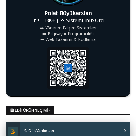
Polat Büyükarslan
👨‍💻 13K+ | 🐧 SistemLinux.Org
➡️ Yönetim Bilişim Sistemleri
➡️ Bilgisayar Programcılığı
➡️ Web Tasarımı & Kodlama
💾 EDITÖRÜN SEÇIMI »
📝
📝 Ofis Yazılımları