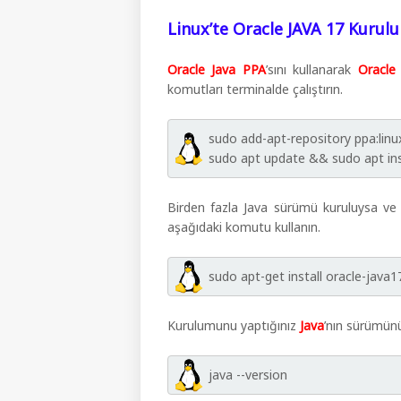
Linux’te Oracle JAVA 17 Kurulu
Oracle Java PPA
’sını kullanarak
Oracle
komutları terminalde çalıştırın.
sudo add-apt-repository ppa:linu
sudo apt update && sudo apt inst
Birden fazla Java sürümü kuruluysa v
aşağıdaki komutu kullanın.
sudo apt-get install oracle-java1
Kurulumunu yaptığınız
Java
’nın sürümünü
java --version