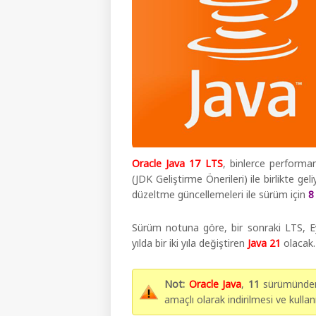
Oracle Java 17 LTS
, binlerce performan
(JDK Geliştirme Önerileri) ile birlikte gel
düzeltme güncellemeleri ile sürüm için
8
Sürüm notuna göre, bir sonraki LTS, E
yılda bir iki yıla değiştiren
Java 21
olacak.
Not:
Oracle Java
,
11
sürümünden b
amaçlı olarak indirilmesi ve kullan