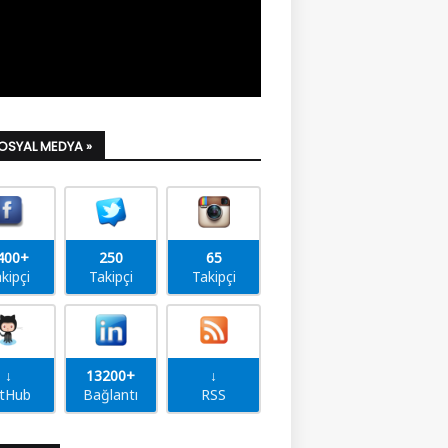
SOSYAL MEDYA »
400+
250
65
kipçi
Takipçi
Takipçi
↓
13200+
↓
itHub
Bağlantı
RSS