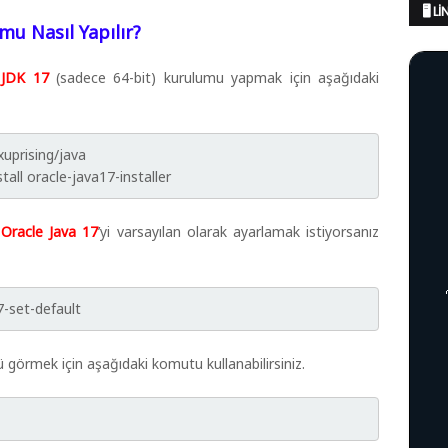
🖥️ 
mu Nasıl Yapılır?
 JDK 17
(sadece 64-bit) kurulumu yapmak için aşağıdaki
xuprising/java
all oracle-java17-installer
e
Oracle Java 17
’yi varsayılan olarak ayarlamak istiyorsanız
7-set-default
 görmek için aşağıdaki komutu kullanabilirsiniz.