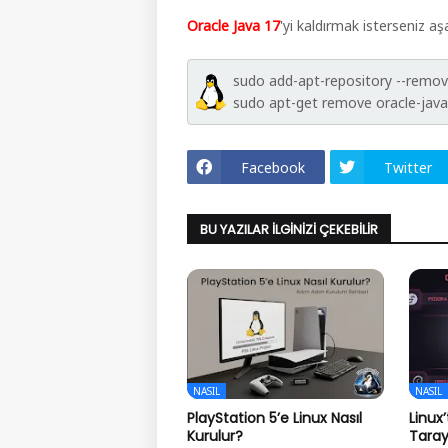
Oracle Java 17
'yi kaldırmak isterseniz aşa
sudo add-apt-repository --remove
sudo apt-get remove oracle-java1
Facebook
Twitter
BU YAZILAR İLGINIZI ÇEKEBILIR
NASIL
NASIL
PlayStation 5’e Linux Nasıl
Linux
Kurulur?
Tarayı