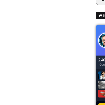
➡️
🎮 
2.4
Oyu