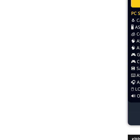
PC 
🐧 
🖥️ 
🧊 
🧠 
🧠 
🎮 G
🎮 
💾 
⌨️​ 
🎧 
🖱️​
🔊 
KIŞ