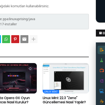
ğıdaki komutları kullanabilirsiniz.
 ppa:linuxuprising/java
7-installer
💾 
📝
🧹
📺
🎨
💻
LINUX MINT
’ta Opera GX Oyun
Linux Mint 22.3 "Zena"
☕
cısı Nasıl Kurulur?
Güncellemesi Nasıl Yapılır?