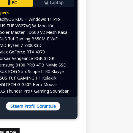
🖥️ PC
💻 Laptop
Specs
CachyOS KDE + Windows 11 Pro
ASUS TUF VG27AQ3A Monitör
Cooler Master TD500 V2 Mesh Kasa
ASUS Tuf Gaming B650M-E WiFi
AMD Ryzen 7 7800X3D
alax GeForce RTX 4070
Corsair Vengeance RGB 32GB
Samsung 9100 PRO 4TB NVMe SSD
ASUS ROG Strix Scope II RX Klavye
ASUS TUF GAMING H1 Kulaklık
 LOGITECH G G502 Hero Mouse
OXS Thunder Pro+ Gaming Soundbar
Steam Profili Görüntüle
ISEL BLOG