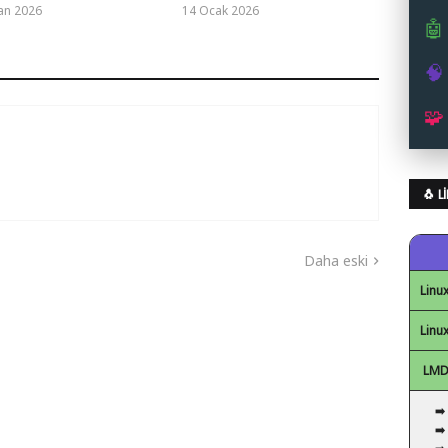
an 2026
14 Ocak 2026
🤖
🧠
🧩
🐧 
Daha eski
Linux
Linux
LMDE
➡️
➡️