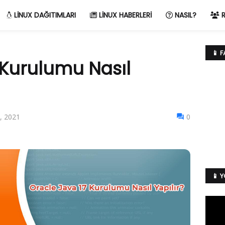
LINUX DAĞITIMLARI
LINUX HABERLERI
NASIL?
R
📱 
 Kurulumu Nasıl
, 2021
0
📱 