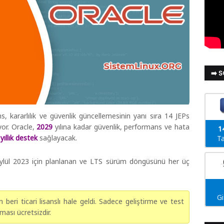
➡️ 
s, kararlılık ve güvenlik güncellemesinin yanı sıra 14 JEPs
iyor. Oracle,
2029
yılına kadar güvenlik, performans ve hata
1
 yıllık destek
sağlayacak.
Ta
ylül 2023 için planlanan ve LTS sürüm döngüsünü her üç
G
eri ticari lisanslı hale geldi. Sadece geliştirme ve test
ması ücretsizdir.