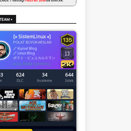
 LMDE 7 desteği
Haziran 2030
’da bitecek.
STEAM »
[» SistemLinux «]
POLAT BÜYÜKARSLAN
🔗
Kişisel Blog
🔗
Linux Blog
ポラト・ビュユカルスラン
● Şu Anda Çevrimiçi
03
624
34
644
n
DLC
İnceleme
İstek