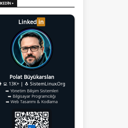
LINKEDIN »
Linked
in
Polat Büyükarslan
👨‍💻 13K+ | 🐧 SistemLinux.Org
➡️ Yönetim Bilişim Sistemleri
➡️ Bilgisayar Programcılığı
➡️ Web Tasarımı & Kodlama