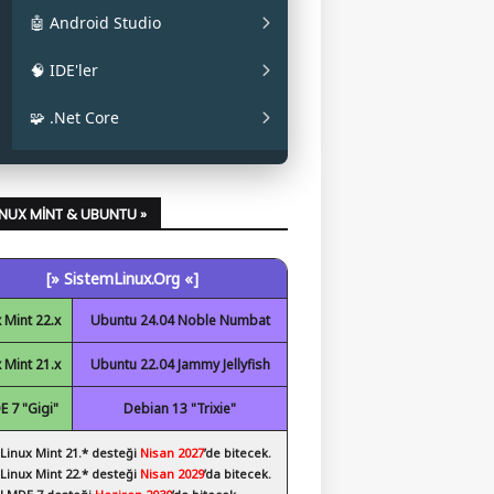
✔ La Capitaine
✔ Mainline
✔ Oracle JAVA
🤖 Android Studio
✔ Papirus
✔ OpenJDK
✔ Android Studio
🧠 IDE'ler
✔ Obsidian
✔ Eclipse
🧩 .Net Core
✔ Code::Blocks
✔ .Net Core Kurulumu
✔ NetBeans
LINUX MINT & UBUNTU »
✔ Spyder
[» SistemLinux.Org «]
✔ Visual Studio Code
 Mint 22.x
Ubuntu 24.04 Noble Numbat
 Mint 21.x
Ubuntu 22.04 Jammy Jellyfish
 7 "Gigi"
Debian 13 "Trixie"
 Linux Mint 21.* desteği
Nisan 2027
’de bitecek.
 Linux Mint 22.* desteği
Nisan 2029
’da bitecek.