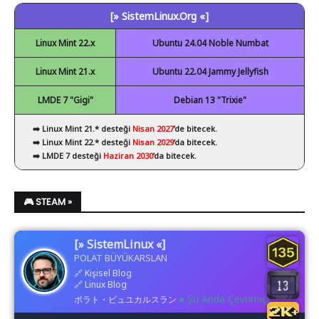
[» SistemLinux.Org «]
✔ Visual Studio Code
Linux Mint 22.x
Ubuntu 24.04 Noble Numbat
Linux Mint 21.x
Ubuntu 22.04 Jammy Jellyfish
LMDE 7 "Gigi"
Debian 13 "Trixie"
➡️ Linux Mint 21.* desteği
Nisan 2027
’de bitecek.
➡️ Linux Mint 22.* desteği
Nisan 2029
’da bitecek.
➡️ LMDE 7 desteği
Haziran 2030
’da bitecek.
🎮 STEAM »
[» SistemLinux «]
POLAT BÜYÜKARSLAN
🔗
Kişisel Blog
🔗
Linux Blog
● Şu Anda Çevrimiçi
ポラト・ビュユカルスラン