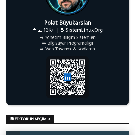
Polat Büyükarslan
👨‍💻 13K+ | 🐧 SistemLinux.Org
➡️ Yönetim Bilişim Sistemleri
➡️ Bilgisayar Programcılığı
➡️ Web Tasarımı & Kodlama
💾 EDITÖRÜN SEÇIMI »