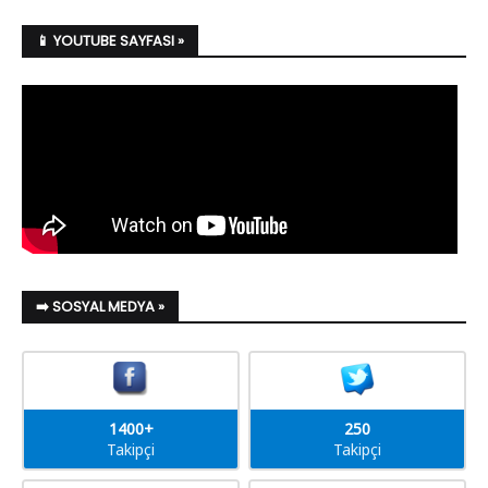
📱 YOUTUBE SAYFASI »
➡️ SOSYAL MEDYA »
1400+
250
Takipçi
Takipçi