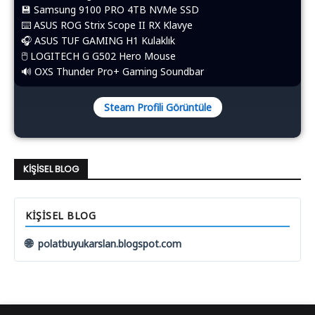
💾 Samsung 9100 PRO 4TB NVMe SSD
⌨️​ ASUS ROG Strix Scope II RX Klavye
🎧 ASUS TUF GAMING H1 Kulaklık
🖱️​ LOGITECH G G502 Hero Mouse
🔊 OXS Thunder Pro+ Gaming Soundbar
Steam Profili Görüntüle
KIŞISEL BLOG
KIŞISEL BLOG
🌐
polatbuyukarslan.blogspot.com