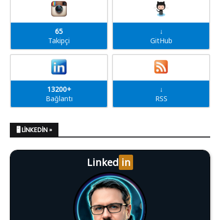
65
↓
Takipçi
GitHub
13200+
↓
Bağlantı
RSS
🖥️ LINKEDIN »
Linked
in