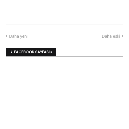
Daha yeni
Daha eski
📱 FACEBOOK SAYFASI »