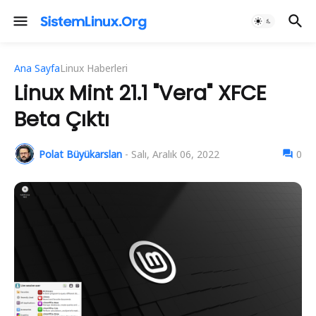
Ana Sayfa
Linux Haberleri
Linux Mint 21.1 "Vera" XFCE
Beta Çıktı
Polat Büyükarslan
-
Salı, Aralık 06, 2022
0