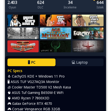
2.403
624
34
644
Oyun
DLC
İnceleme
İstek
🖥️ PC
💻 Laptop
PC Specs
🐧 CachyOS KDE + Windows 11 Pro
🖥️ ASUS TUF VG27AQ3A Monitör
🧊 Cooler Master TD500 V2 Mesh Kasa
🧠 ASUS Tuf Gaming B650M-E WiFi
🧠 AMD Ryzen 7 7800X3D
🎮 Galax GeForce RTX 4070
🎮 Corsair Vengeance RGB 32GB