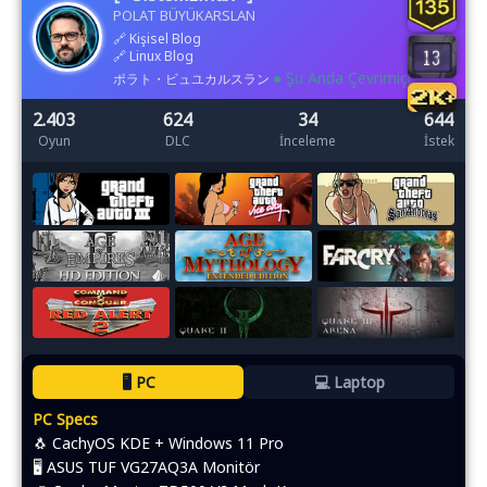
POLAT BÜYÜKARSLAN
🔗
Kişisel Blog
🔗
Linux Blog
● Şu Anda Çevrimiçi
ポラト・ビュユカルスラン
2.403
624
34
644
Oyun
DLC
İnceleme
İstek
🖥️ PC
💻 Laptop
PC Specs
🐧 CachyOS KDE + Windows 11 Pro
🖥️ ASUS TUF VG27AQ3A Monitör