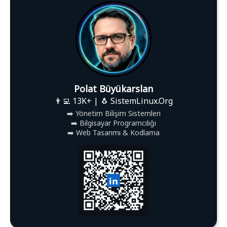
Polat Büyükarslan
👨‍💻 13K+ | 🐧 SistemLinux.Org
➡️ Yönetim Bilişim Sistemleri
➡️ Bilgisayar Programcılığı
➡️ Web Tasarımı & Kodlama