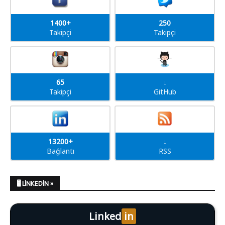
1400+
250
Takipçi
Takipçi
65
↓
Takipçi
GitHub
13200+
↓
Bağlantı
RSS
🖥️ LINKEDIN »
Linked
in