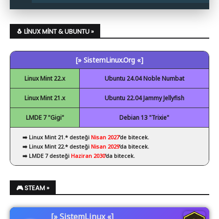
✔ Code::Blocks
✔ .Net Core Kurulumu
✔ NetBeans
🐧 LINUX MINT & UBUNTU »
✔ Spyder
[» SistemLinux.Org «]
✔ Visual Studio Code
Linux Mint 22.x
Ubuntu 24.04 Noble Numbat
Linux Mint 21.x
Ubuntu 22.04 Jammy Jellyfish
LMDE 7 "Gigi"
Debian 13 "Trixie"
➡️ Linux Mint 21.* desteği
Nisan 2027
’de bitecek.
➡️ Linux Mint 22.* desteği
Nisan 2029
’da bitecek.
➡️ LMDE 7 desteği
Haziran 2030
’da bitecek.
🎮 STEAM »
[» SistemLinux «]