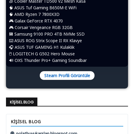
🧊 Cooler Master TD500 V2 Mesh Kasa
🧠 ASUS Tuf Gaming B650M-E WiFi
🧠 AMD Ryzen 7 7800X3D
🎮 Galax GeForce RTX 4070
🎮 Corsair Vengeance RGB 32GB
💾 Samsung 9100 PRO 4TB NVMe SSD
⌨️​ ASUS ROG Strix Scope II RX Klavye
🎧 ASUS TUF GAMING H1 Kulaklık
🖱️​ LOGITECH G G502 Hero Mouse
🔊 OXS Thunder Pro+ Gaming Soundbar
Steam Profili Görüntüle
KIŞISEL BLOG
KIŞISEL BLOG
🌐
polatbuyukarslan.blogspot.com