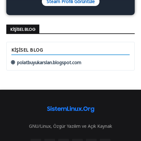
Steam Profili Görüntüle
KIŞISEL BLOG
KIŞISEL BLOG
🌐
polatbuyukarslan.blogspot.com
GNU/Linux, Özgür Yazılım ve Açık Kaynak