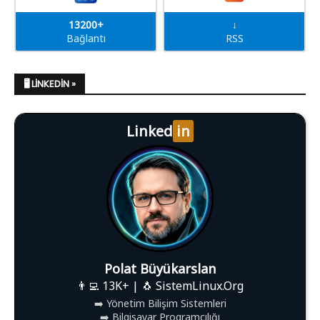
13200+
↓
Bağlantı
RSS
🖥️ LINKEDIN »
Linked
in
Polat Büyükarslan
👨‍💻 13K+ | 🐧 SistemLinux.Org
➡️ Yönetim Bilişim Sistemleri
➡️ Bilgisayar Programcılığı