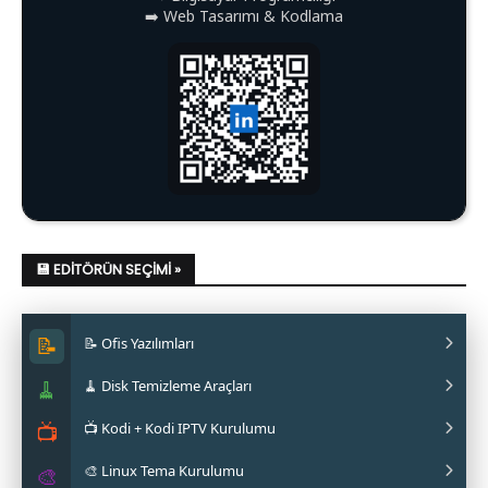
➡️ Web Tasarımı & Kodlama
💾 EDITÖRÜN SEÇIMI »
📝
📝 Ofis Yazılımları
🧹
🧹 Disk Temizleme Araçları
✔ LibreOffice Nasıl Kurulur?
📺
📺 Kodi + Kodi IPTV Kurulumu
✔ WPS Office Nasıl Kurulur?
✔ Stacer Nedir? Nasıl Kurulur?
🎨 Linux Tema Kurulumu
✔ Softmaker FreeOffice Nasıl Kurulur?
✔ Ubuntu Cleaner Nasıl Kurulur?
✔ Kodi IPTV Nasıl Kurulur?
🎨