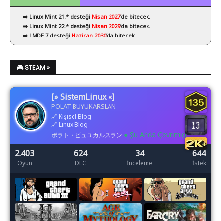
➡️ Linux Mint 21.* desteği
Nisan 2027
’de bitecek.
➡️ Linux Mint 22.* desteği
Nisan 2029
’da bitecek.
➡️ LMDE 7 desteği
Haziran 2030
’da bitecek.
🎮 STEAM »
[» SistemLinux «]
POLAT BÜYÜKARSLAN
🔗
Kişisel Blog
🔗
Linux Blog
● Şu Anda Çevrimiçi
ポラト・ビュユカルスラン
2.403
624
34
644
Oyun
DLC
İnceleme
İstek