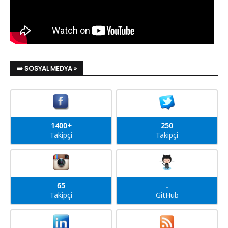
➡️ SOSYAL MEDYA »
1400+
250
Takipçi
Takipçi
65
↓
Takipçi
GitHub