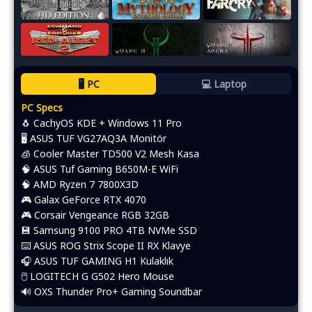
🖥️ PC
💻 Laptop
PC Specs
🐧 CachyOS KDE + Windows 11 Pro
🖥️ ASUS TUF VG27AQ3A Monitör
🧊 Cooler Master TD500 V2 Mesh Kasa
🧠 ASUS Tuf Gaming B650M-E WiFi
🧠 AMD Ryzen 7 7800X3D
🎮 Galax GeForce RTX 4070
🎮 Corsair Vengeance RGB 32GB
💾 Samsung 9100 PRO 4TB NVMe SSD
⌨️​ ASUS ROG Strix Scope II RX Klavye
🎧 ASUS TUF GAMING H1 Kulaklık
🖱️​ LOGITECH G G502 Hero Mouse
🔊 OXS Thunder Pro+ Gaming Soundbar