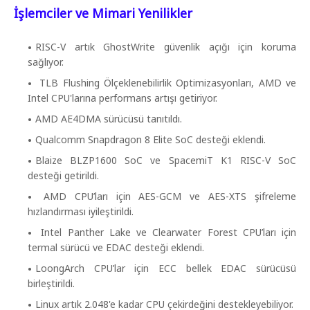
İşlemciler ve Mimari Yenilikler
RISC-V artık GhostWrite güvenlik açığı için koruma
sağlıyor.
TLB Flushing Ölçeklenebilirlik Optimizasyonları, AMD ve
Intel CPU'larına performans artışı getiriyor.
AMD AE4DMA sürücüsü tanıtıldı.
Qualcomm Snapdragon 8 Elite SoC desteği eklendi.
Blaize BLZP1600 SoC ve SpacemiT K1 RISC-V SoC
desteği getirildi.
AMD CPU’ları için AES-GCM ve AES-XTS şifreleme
hızlandırması iyileştirildi.
Intel Panther Lake ve Clearwater Forest CPU’ları için
termal sürücü ve EDAC desteği eklendi.
LoongArch CPU’lar için ECC bellek EDAC sürücüsü
birleştirildi.
Linux artık 2.048'e kadar CPU çekirdeğini destekleyebiliyor.