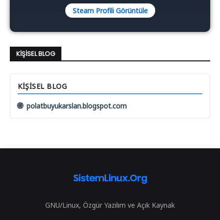
Steam Profili Görüntüle
KIŞISEL BLOG
KIŞISEL BLOG
🌐
polatbuyukarslan.blogspot.com
GNU/Linux, Özgür Yazılım ve Açık Kaynak