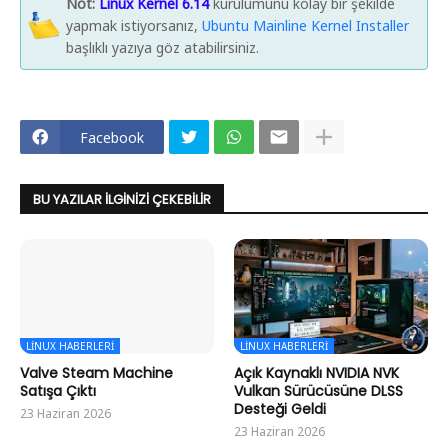
Not:
Linux Kernel 6.14
kurulumunu kolay bir şekilde
yapmak istiyorsanız,
Ubuntu Mainline Kernel Installer
başlıklı yazıya göz atabilirsiniz.
Facebook
BU YAZILAR İLGINIZI ÇEKEBILIR
LINUX HABERLERI
LINUX HABERLERI
Valve Steam Machine
Açık Kaynaklı NVIDIA NVK
Satışa Çıktı
Vulkan Sürücüsüne DLSS
Desteği Geldi
23 Haziran 2026
23 Haziran 2026