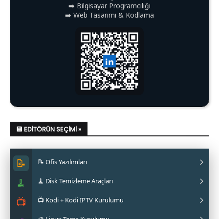
➡️ Bilgisayar Programcılığı
➡️ Web Tasarımı & Kodlama
💾 EDITÖRÜN SEÇIMI »
📝
📝 Ofis Yazılımları
🧹
🧹 Disk Temizleme Araçları
✔ LibreOffice Nasıl Kurulur?
📺
📺 Kodi + Kodi IPTV Kurulumu
✔ WPS Office Nasıl Kurulur?
✔ Stacer Nedir? Nasıl Kurulur?