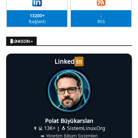
13200+
↓
Bağlantı
RSS
🖥️ LINKEDIN »
Linked
in
Polat Büyükarslan
👨‍💻 13K+ | 🐧 SistemLinux.Org
➡️ Yönetim Bilişim Sistemleri