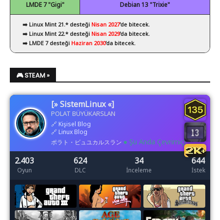
LMDE 7 "Gigi"
Debian 13 "Trixie"
➡️ Linux Mint 21.* desteği
Nisan 2027
’de bitecek.
➡️ Linux Mint 22.* desteği
Nisan 2029
’da bitecek.
➡️ LMDE 7 desteği
Haziran 2030
’da bitecek.
🎮 STEAM »
[» SistemLinux «]
POLAT BÜYÜKARSLAN
🔗
Kişisel Blog
🔗
Linux Blog
● Şu Anda Çevrimiçi
ポラト・ビュユカルスラン
2.403
624
34
644
Oyun
DLC
İnceleme
İstek