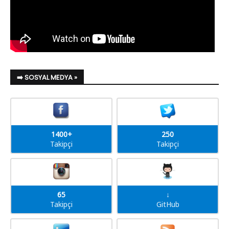
➡️ SOSYAL MEDYA »
1400+
250
Takipçi
Takipçi
65
↓
Takipçi
GitHub