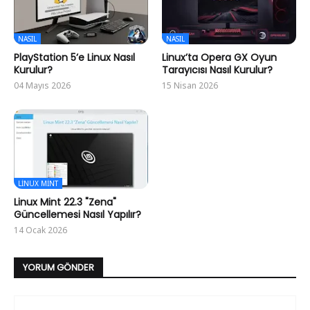
NASIL
NASIL
PlayStation 5’e Linux Nasıl
Linux’ta Opera GX Oyun
Kurulur?
Tarayıcısı Nasıl Kurulur?
04 Mayıs 2026
15 Nisan 2026
LINUX MINT
Linux Mint 22.3 "Zena"
Güncellemesi Nasıl Yapılır?
14 Ocak 2026
YORUM GÖNDER