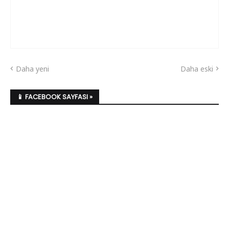
Daha yeni
Daha eski
📱 FACEBOOK SAYFASI »