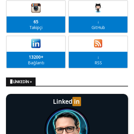
65
↓
Takipçi
GitHub
13200+
↓
Bağlantı
RSS
🖥️ LINKEDIN »
Linked
in