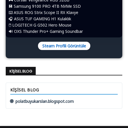
💾 Samsung 9100 PRO 4TB NVMe SSD
⌨️​ ASUS ROG Strix Scope II RX Klavye
🎧 ASUS TUF GAMING H1 Kulaklık
🖱️​ LOGITECH G G502 Hero Mouse
🔊 OXS Thunder Pro+ Gaming Soundbar
Steam Profili Görüntüle
KIŞISEL BLOG
KIŞISEL BLOG
🌐
polatbuyukarslan.blogspot.com