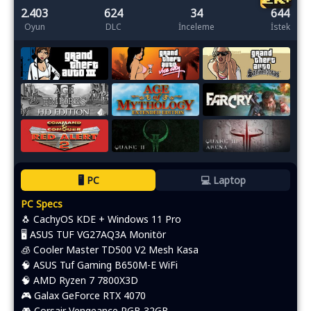
2.403
624
34
644
Oyun
DLC
İnceleme
İstek
🖥️ PC
💻 Laptop
PC Specs
🐧 CachyOS KDE + Windows 11 Pro
🖥️ ASUS TUF VG27AQ3A Monitör
🧊 Cooler Master TD500 V2 Mesh Kasa
🧠 ASUS Tuf Gaming B650M-E WiFi
🧠 AMD Ryzen 7 7800X3D
🎮 Galax GeForce RTX 4070
🎮 Corsair Vengeance RGB 32GB