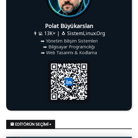
Polat Büyükarslan
👨‍💻 13K+ | 🐧 SistemLinux.Org
➡️ Yönetim Bilişim Sistemleri
➡️ Bilgisayar Programcılığı
➡️ Web Tasarımı & Kodlama
💾 EDITÖRÜN SEÇIMI »