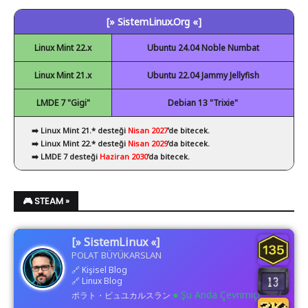
✔ Spyder
[» SistemLinux.Org «]
✔ Visual Studio Code
Linux Mint 22.x
Ubuntu 24.04 Noble Numbat
Linux Mint 21.x
Ubuntu 22.04 Jammy Jellyfish
LMDE 7 "Gigi"
Debian 13 "Trixie"
➡️ Linux Mint 21.* desteği
Nisan 2027
’de bitecek.
➡️ Linux Mint 22.* desteği
Nisan 2029
’da bitecek.
➡️ LMDE 7 desteği
Haziran 2030
’da bitecek.
🎮 STEAM »
[» SistemLinux «]
POLAT BÜYÜKARSLAN
🔗
Kişisel Blog
🔗
Linux Blog
● Şu Anda Çevrimiçi
ポラト・ビュユカルスラン