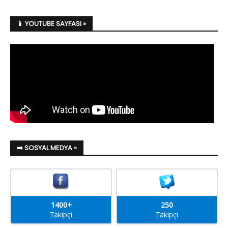
📱 YOUTUBE SAYFASI »
➡️ SOSYAL MEDYA »
1400+
250
Takipçi
Takipçi