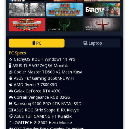
🖥️ PC
💻 Laptop
PC Specs
🐧 CachyOS KDE + Windows 11 Pro
🖥️ ASUS TUF VG27AQ3A Monitör
🧊 Cooler Master TD500 V2 Mesh Kasa
🧠 ASUS Tuf Gaming B650M-E WiFi
🧠 AMD Ryzen 7 7800X3D
🎮 Galax GeForce RTX 4070
🎮 Corsair Vengeance RGB 32GB
💾 Samsung 9100 PRO 4TB NVMe SSD
⌨️​ ASUS ROG Strix Scope II RX Klavye
🎧 ASUS TUF GAMING H1 Kulaklık
🖱️​ LOGITECH G G502 Hero Mouse
🔊 OXS Thunder Pro+ Gaming Soundbar