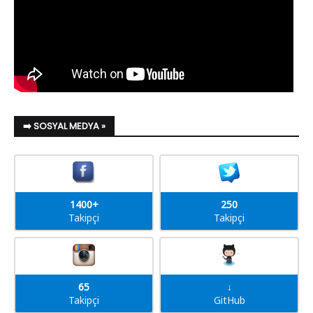
➡️ SOSYAL MEDYA »
1400+
250
Takipçi
Takipçi
65
↓
Takipçi
GitHub