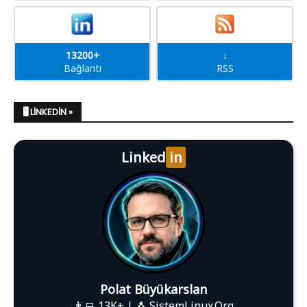
13200+
↓
Bağlantı
RSS
🖥️ LINKEDIN »
Linked
in
Polat Büyükarslan
👨‍💻 13K+ | 🐧 SistemLinux.Org