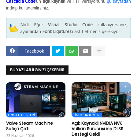
Cascadia Code
’un
açık kaynak
ve
TTF
versiyonunu
şu sayfadan
indirip kullanabilirsiniz.
Not:
Eğer
Visual Studio Code
kullanıyorsanız,
ayarlardan
Font Ligatures
’ı aktif etmeniz gerekiyor.
Facebook
BU YAZILAR İLGINIZI ÇEKEBILIR
LINUX HABERLERI
LINUX HABERLERI
Valve Steam Machine
Açık Kaynaklı NVIDIA NVK
Satışa Çıktı
Vulkan Sürücüsüne DLSS
Desteği Geldi
23 Haziran 2026