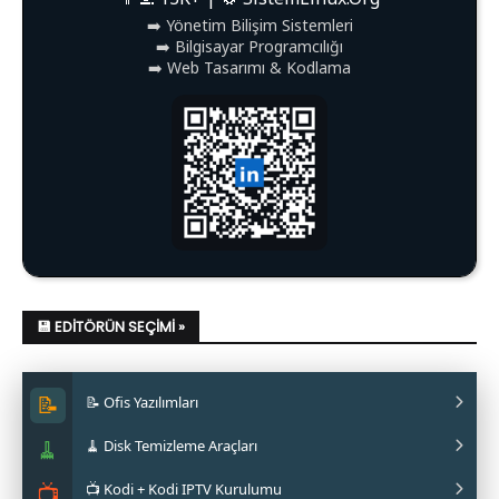
➡️ Yönetim Bilişim Sistemleri
➡️ Bilgisayar Programcılığı
➡️ Web Tasarımı & Kodlama
💾 EDITÖRÜN SEÇIMI »
📝
📝 Ofis Yazılımları
🧹
🧹 Disk Temizleme Araçları
✔ LibreOffice Nasıl Kurulur?
📺
📺 Kodi + Kodi IPTV Kurulumu
✔ WPS Office Nasıl Kurulur?
✔ Stacer Nedir? Nasıl Kurulur?