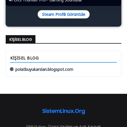
Steam Profili Görüntüle
KIŞISEL BLOG
KIŞISEL BLOG
🌐
polatbuyukarslan.blogspot.com
GNU/Linux, Özgür Yazılım ve Açık Kaynak