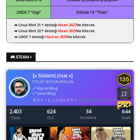
LMDE 7 "Gigi"
Debian 13 "Trixie"
➡️ Linux Mint 21.* desteği
Nisan 2027
’de bitecek.
➡️ Linux Mint 22.* desteği
Nisan 2029
’da bitecek.
➡️ LMDE 7 desteği
Haziran 2030
’da bitecek.
🎮 STEAM »
[» SistemLinux «]
POLAT BÜYÜKARSLAN
🔗
Kişisel Blog
🔗
Linux Blog
● Şu Anda Çevrimiçi
ポラト・ビュユカルスラン
2.403
624
34
644
Oyun
DLC
İnceleme
İstek