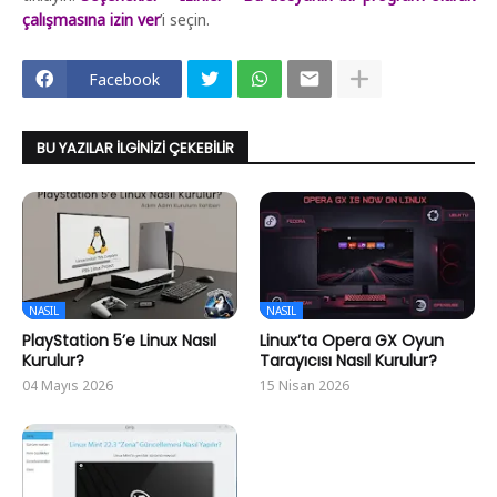
çalışmasına izin ver
’i seçin.
Facebook
BU YAZILAR İLGINIZI ÇEKEBILIR
NASIL
NASIL
PlayStation 5’e Linux Nasıl
Linux’ta Opera GX Oyun
Kurulur?
Tarayıcısı Nasıl Kurulur?
04 Mayıs 2026
15 Nisan 2026