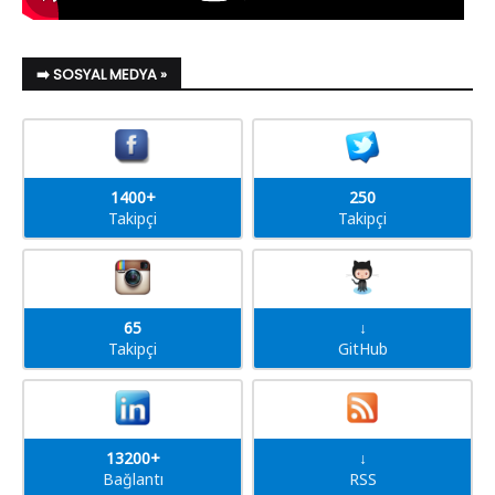
➡️ SOSYAL MEDYA »
1400+
250
Takipçi
Takipçi
65
↓
Takipçi
GitHub
13200+
↓
Bağlantı
RSS