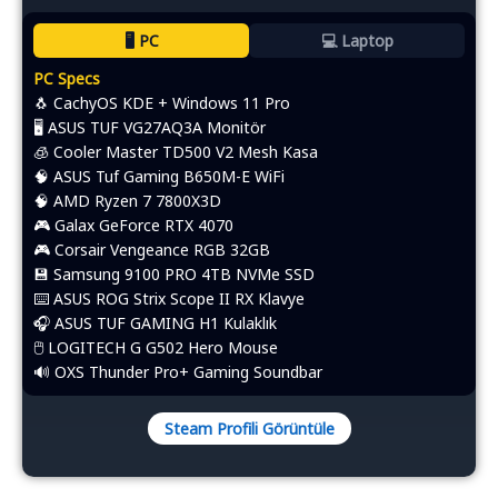
🖥️ PC
💻 Laptop
PC Specs
🐧 CachyOS KDE + Windows 11 Pro
🖥️ ASUS TUF VG27AQ3A Monitör
🧊 Cooler Master TD500 V2 Mesh Kasa
🧠 ASUS Tuf Gaming B650M-E WiFi
🧠 AMD Ryzen 7 7800X3D
🎮 Galax GeForce RTX 4070
🎮 Corsair Vengeance RGB 32GB
💾 Samsung 9100 PRO 4TB NVMe SSD
⌨️​ ASUS ROG Strix Scope II RX Klavye
🎧 ASUS TUF GAMING H1 Kulaklık
🖱️​ LOGITECH G G502 Hero Mouse
🔊 OXS Thunder Pro+ Gaming Soundbar
Steam Profili Görüntüle