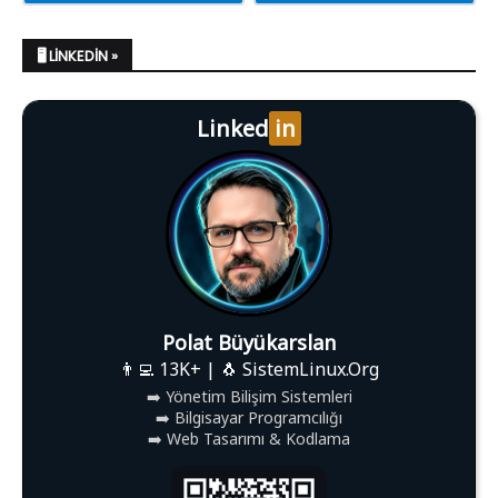
🖥️ LINKEDIN »
Linked
in
Polat Büyükarslan
👨‍💻 13K+ | 🐧 SistemLinux.Org
➡️ Yönetim Bilişim Sistemleri
➡️ Bilgisayar Programcılığı
➡️ Web Tasarımı & Kodlama