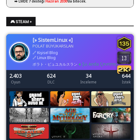
➡️ LMDE 7 desteği
Haziran 2030
’da bitecek.
🎮 STEAM »
[» SistemLinux «]
POLAT BÜYÜKARSLAN
🔗
Kişisel Blog
🔗
Linux Blog
● Şu Anda Çevrimiçi
ポラト・ビュユカルスラン
2.403
624
34
644
Oyun
DLC
İnceleme
İstek