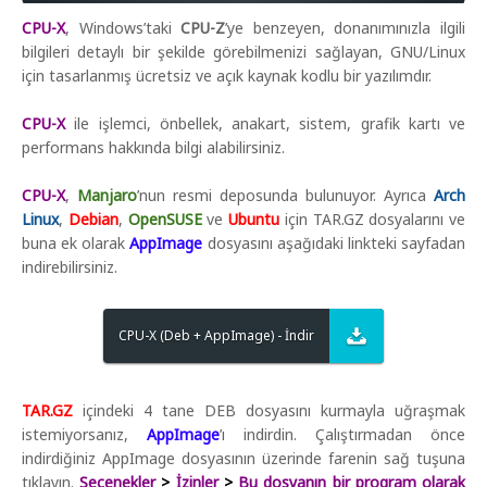
CPU-X
, Windows’taki
CPU-Z
’ye benzeyen, donanımınızla ilgili
bilgileri detaylı bir şekilde görebilmenizi sağlayan, GNU/Linux
için tasarlanmış ücretsiz ve açık kaynak kodlu bir yazılımdır.
CPU-X
ile işlemci, önbellek, anakart, sistem, grafik kartı ve
performans hakkında bilgi alabilirsiniz.
CPU-X
,
Manjaro
’nun resmi deposunda bulunuyor. Ayrıca
Arch
Linux
,
Debian
,
OpenSUSE
ve
Ubuntu
için TAR.GZ dosyalarını ve
buna ek olarak
AppImage
dosyasını aşağıdaki linkteki sayfadan
indirebilirsiniz.
CPU-X (Deb + AppImage) - İndir
TAR.GZ
içindeki 4 tane DEB dosyasını kurmayla uğraşmak
istemiyorsanız,
AppImage
’ı indirdin. Çalıştırmadan önce
indirdiğiniz AppImage dosyasının üzerinde farenin sağ tuşuna
tıklayın.
Seçenekler
>
İzinler
>
Bu dosyanın bir program olarak